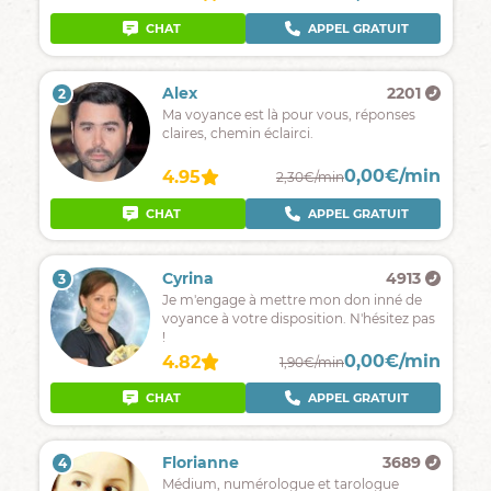
CHAT
APPEL GRATUIT
Alex
2201
2
Ma voyance est là pour vous, réponses
claires, chemin éclairci.
0,00€/min
4.95
2,30€/min
CHAT
APPEL GRATUIT
Cyrina
4913
3
Je m'engage à mettre mon don inné de
voyance à votre disposition. N'hésitez pas
!
0,00€/min
4.82
1,90€/min
CHAT
APPEL GRATUIT
Florianne
3689
4
Médium, numérologue et tarologue