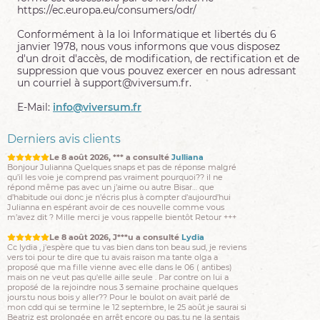
toujours pas payé . Je suis très inquiète !! Autrement pour la
https://ec.europa.eu/consumers/odr/
petite ça s’améliore : 3 nuits de suite sans. J’espère ça va
continuer. J’essaie de vous avoir demain Je vous embrasse
Conformément à la loi Informatique et libertés du 6
Le 8 août 2026, D***1 a consulté
Lydia
janvier 1978, nous vous informons que vous disposez
Bonjour Lydia . Ma consœur ne m’a pas répondu pour le prix
d'un droit d'accès, de modification, de rectification et de
des paies. Elle doit être en vacances mais j’espère qu’elle va
suppression que vous pouvez exercer en nous adressant
revoir ses tarifs. En plus le client qui me doit 2000 euros n’a
un courriel à support@viversum.fr.
toujours pas payé . Je suis très inquiète !! Autrement pour la
petite ça s’améliore : 3 nuits de suite sans. J’espère ça va
continuer. J’essaie de vous avoir demain Je vous embrasse
E-Mail:
info@viversum.fr
Le 8 août 2026, *** a consulté
Julliana
Bonjour Julianna Quelques snaps et pas de réponse malgré
Derniers avis clients
qu’il les voie je comprend pas vraiment pourquoi?? il ne
répond même pas avec un j’aime ou autre Bisar… que
d’habitude oui donc je n’écris plus à compter d’aujourd’hui
Julianna en espérant avoir de ces nouvelle comme vous
m’avez dit ? Mille merci je vous rappelle bientôt Retour +++
Le 8 août 2026, J***u a consulté
Lydia
Cc lydia , j'espère que tu vas bien dans ton beau sud, je reviens
vers toi pour te dire que tu avais raison ma tante olga a
proposé que ma fille vienne avec elle dans le 06 ( antibes)
mais on ne veut pas qu'elle aille seule . Par contre on lui a
proposé de la rejoindre nous 3 semaine prochaine quelques
jours.tu nous bois y aller?? Pour le boulot on avait parlé de
mon cdd qui se termine le 12 septembre, le 25 août je saurai si
Beatriz est prolongée en arrêt encore ou pas..tu ne la sentais
pas revenir cette année cest ça ? Prolongation pour moi??..
Merci biz de lumière a toi