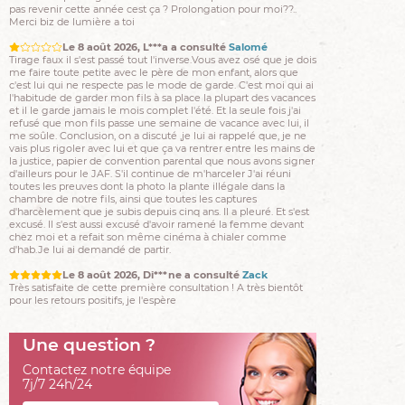
Le 8 août 2026, L***a a consulté
Salomé
Tirage faux il s'est passé tout l'inverse.Vous avez osé que je dois
me faire toute petite avec le père de mon enfant, alors que
c'est lui qui ne respecte pas le mode de garde. C'est moi qui ai
l'habitude de garder mon fils à sa place la plupart des vacances
et il le garde jamais le mois complet l'été. Et la seule fois j'ai
refusé que mon fils passe une semaine de vacance avec lui, il
me soûle. Conclusion, on a discuté ,je lui ai rappelé que, je ne
vais plus rigoler avec lui et que ça va rentrer entre les mains de
la justice, papier de convention parental que nous avons signer
d'ailleurs pour le JAF. S'il continue de m'harceler J'ai réuni
toutes les preuves dont la photo la plante illégale dans la
chambre de notre fils, ainsi que toutes les captures
d'harcèlement que je subis depuis cinq ans. Il a pleuré. Et s'est
excusé. Il s'est aussi excusé d'avoir ramené la femme devant
chez moi et a refait son même cinéma à chialer comme
d'hab.Je lui ai demandé de partir.
Le 8 août 2026, Di***ne a consulté
Zack
Très satisfaite de cette première consultation ! A très bientôt
pour les retours positifs, je l'espère
Le 7 août 2026, Jo***an a consulté
Anaxagore
Merci pour cette très belle consultation , J ai absolument rien
dit et vous avez vu tous tout de suite , très fort Je vous
recommande
Une question ?
Le 7 août 2026, Ch***zi a consulté
Taina
Contactez notre équipe
Taina, il m’a repondu . "Je fais rien pour t’apaiser" (j’interprete
7j/7 24h/24
ceci difficilemment). Il a rajouté "mais oui demain soir
normalement je suis dispo" . J’aimerai avancer sereinement
avec lui, pas lui mettre la pression mais il doit m’aider un peu.
01 75 85 84 05