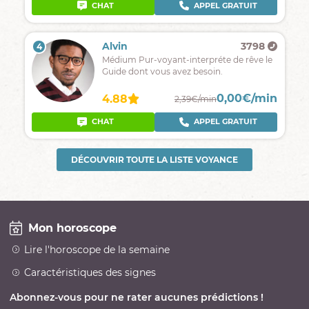
CHAT
APPEL GRATUIT
Alvin
3798
4
Médium Pur-voyant-interpréte de rêve le
Guide dont vous avez besoin.
0,00€/min
4.88
2,39€/min
CHAT
APPEL GRATUIT
DÉCOUVRIR TOUTE LA LISTE VOYANCE
Mon horoscope
Lire l'horoscope de la semaine
Caractéristiques des signes
Abonnez-vous pour ne rater aucunes prédictions !