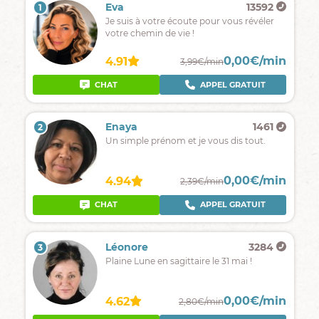
Eva
13592
1
Je suis à votre écoute pour vous révéler
votre chemin de vie !
0,00€/min
4.91
3,99€/min
CHAT
APPEL GRATUIT
Enaya
1461
2
Un simple prénom et je vous dis tout.
0,00€/min
4.94
2,39€/min
CHAT
APPEL GRATUIT
Léonore
3284
3
Plaine Lune en sagittaire le 31 mai !
0,00€/min
4.62
2,80€/min