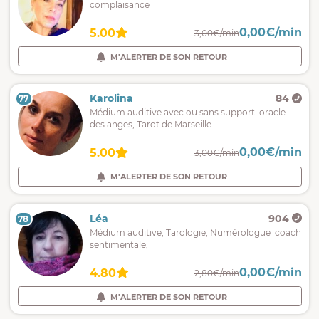
complaisance
0,00€/min
5.00
3,00€/min
M'ALERTER DE SON RETOUR
Karolina
84
77
Médium auditive avec ou sans support .oracle
des anges, Tarot de Marseille .
0,00€/min
5.00
3,00€/min
M'ALERTER DE SON RETOUR
Léa
904
78
Médium auditive, Tarologie, Numérologue coach
sentimentale,
0,00€/min
4.80
2,80€/min
M'ALERTER DE SON RETOUR