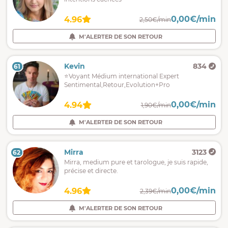
0,00€/min
4.96
2,50€/min
M'ALERTER DE SON RETOUR
Kevin
834
61
⭐️Voyant Médium international Expert
Sentimental,Retour,Evolution+Pro
0,00€/min
4.94
1,90€/min
M'ALERTER DE SON RETOUR
Mirra
3123
62
Mirra, medium pure et tarologue, je suis rapide,
précise et directe.
0,00€/min
4.96
2,39€/min
M'ALERTER DE SON RETOUR