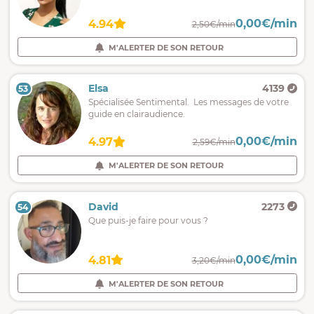
0,00€/min
4.94
2,50€/min
M'ALERTER DE SON RETOUR
Elsa
4139
53
Spécialisée Sentimental. Les messages de votre
guide en clairaudience.
0,00€/min
4.97
2,59€/min
M'ALERTER DE SON RETOUR
David
2273
54
Que puis-je faire pour vous ?
0,00€/min
4.81
3,20€/min
M'ALERTER DE SON RETOUR