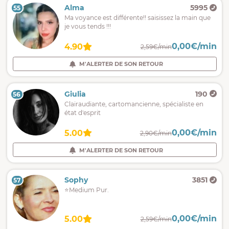
Alma
5995
55
Ma voyance est différente!! saisissez la main que
je vous tends !!!
0,00€/min
4.90
2,59€/min
M'ALERTER DE SON RETOUR
Giulia
190
56
Clairaudiante, cartomancienne, spécialiste en
état d'esprit
0,00€/min
5.00
2,90€/min
M'ALERTER DE SON RETOUR
Sophy
3851
57
⭐Medium Pur.
0,00€/min
5.00
2,59€/min