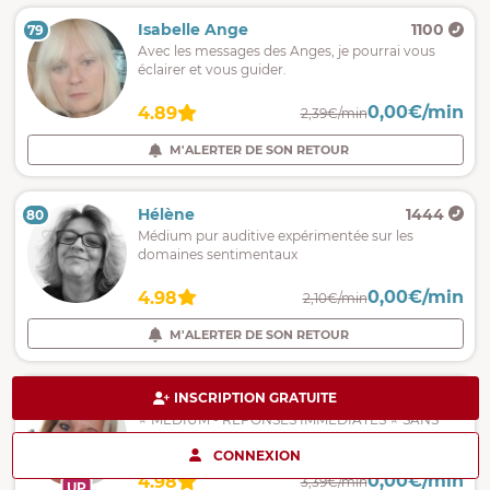
Isabelle Ange
1100
79
Avec les messages des Anges, je pourrai vous
éclairer et vous guider.
0,00€/min
4.89
2,39€/min
M'ALERTER DE SON RETOUR
Hélène
1444
80
Médium pur auditive expérimentée sur les
domaines sentimentaux
0,00€/min
4.98
2,10€/min
M'ALERTER DE SON RETOUR
Elga
5034
INSCRIPTION GRATUITE
81
⭐ MEDIUM - RÉPONSES IMMÉDIATES ⭐ SANS
COMPLAISANCE
CONNEXION
0,00€/min
4.98
3,39€/min
UP