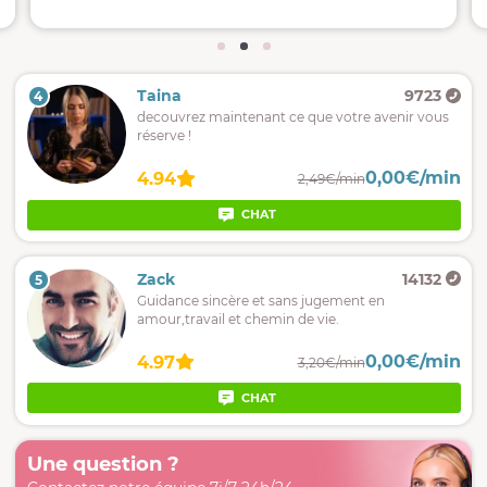
Taina
9723
4
decouvrez maintenant ce que votre avenir vous
réserve !
0,00€/min
4.94
2,49€/min
CHAT
Zack
14132
5
Guidance sincère et sans jugement en
amour,travail et chemin de vie.
0,00€/min
4.97
3,20€/min
CHAT
Une question ?