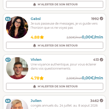
M'ALERTER DE SON RETOUR
Gabsi
1992
66
Je suis passeuse de messages, je vs guide vers
l’horizon que vs ne voyez pas
0,00€/min
4.88
2,50€/min
M'ALERTER DE SON RETOUR
Vivien
413
67
Une voyance authentique, pour vous éclairer
dans vos questionnements.
0,00€/min
4.78
2,00€/min
M'ALERTER DE SON RETOUR
Julien
3462
68
congès annuels du. 24 juillet. au. 8 aoput 2026