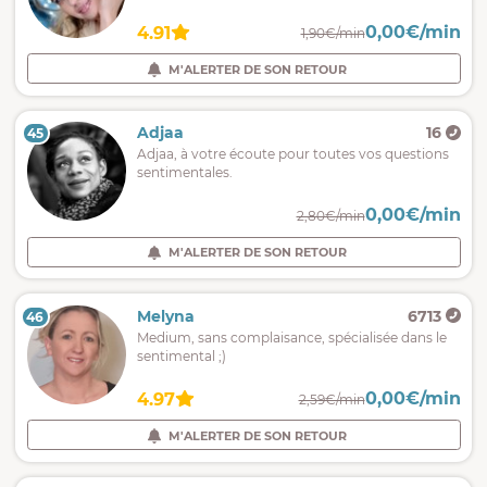
0,00€/min
4.91
1,90€/min
M'ALERTER DE SON RETOUR
Adjaa
16
45
Adjaa, à votre écoute pour toutes vos questions
sentimentales.
0,00€/min
2,80€/min
M'ALERTER DE SON RETOUR
Melyna
6713
46
Medium, sans complaisance, spécialisée dans le
sentimental ;)
0,00€/min
4.97
2,59€/min
M'ALERTER DE SON RETOUR