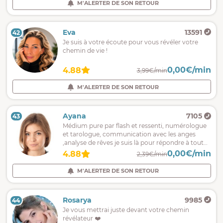
M'ALERTER DE SON RETOUR
Eva
13591
42
Je suis à votre écoute pour vous révéler votre
chemin de vie !
0,00€/min
4.88
3,99€/min
M'ALERTER DE SON RETOUR
Ayana
7105
43
Médium pure par flash et ressenti, numérologue
et tarologue, communication avec les anges
,analyse de rêves je suis là pour répondre à toutes
vos question et vous guider vers le bon chemin.
0,00€/min
4.88
2,39€/min
M'ALERTER DE SON RETOUR
Rosarya
9985
44
Je vous mettrai juste devant votre chemin
révélateur ❤️