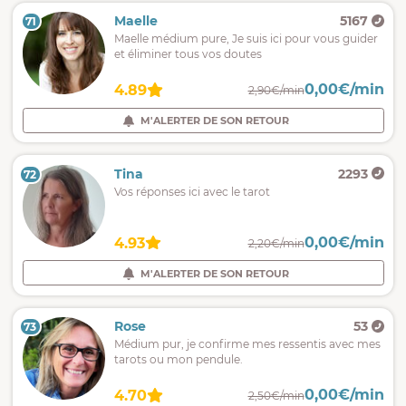
Maelle
5167
71
Maelle médium pure, Je suis ici pour vous guider
et éliminer tous vos doutes
0,00€/min
4.89
2,90€/min
M'ALERTER DE SON RETOUR
Tina
2293
72
Vos réponses ici avec le tarot
0,00€/min
4.93
2,20€/min
M'ALERTER DE SON RETOUR
Rose
53
73
Médium pur, je confirme mes ressentis avec mes
tarots ou mon pendule.
0,00€/min
4.70
2,50€/min