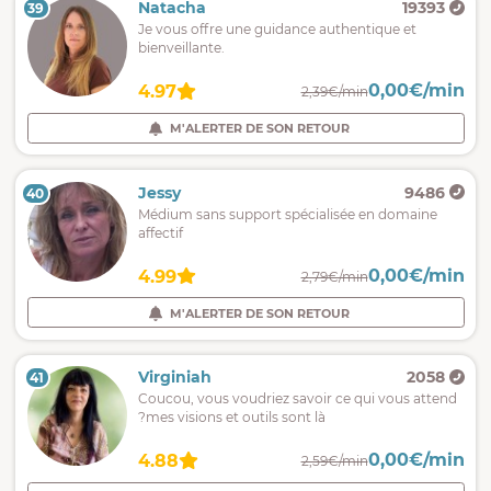
Natacha
19393
39
Je vous offre une guidance authentique et
bienveillante.
0,00€/min
4.97
2,39€/min
M'ALERTER DE SON RETOUR
Jessy
9486
40
Médium sans support spécialisée en domaine
affectif
0,00€/min
4.99
2,79€/min
M'ALERTER DE SON RETOUR
Virginiah
2058
41
Coucou, vous voudriez savoir ce qui vous attend
?mes visions et outils sont là
0,00€/min
4.88
2,59€/min