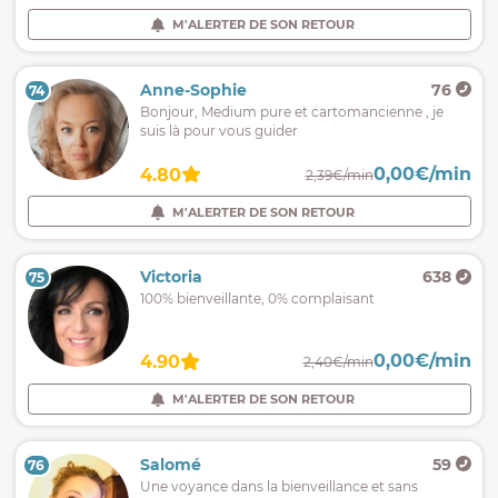
M'ALERTER DE SON RETOUR
Anne-Sophie
76
74
Bonjour, Medium pure et cartomancienne , je
suis là pour vous guider
0,00€/min
4.80
2,39€/min
M'ALERTER DE SON RETOUR
Victoria
638
75
100% bienveillante, 0% complaisant
0,00€/min
4.90
2,40€/min
M'ALERTER DE SON RETOUR
Salomé
59
76
Une voyance dans la bienveillance et sans