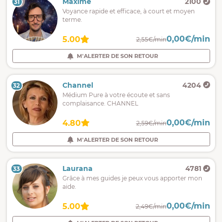
Maxime
2100
31
Voyance rapide et efficace, à court et moyen
terme.
0,00€/min
5.00
2,55€/min
M'ALERTER DE SON RETOUR
Channel
4204
32
Médium Pure à votre écoute et sans
complaisance. CHANNEL
0,00€/min
4.80
2,59€/min
M'ALERTER DE SON RETOUR
Laurana
4781
33
Grâce à mes guides je peux vous apporter mon
aide.
0,00€/min
5.00
2,49€/min