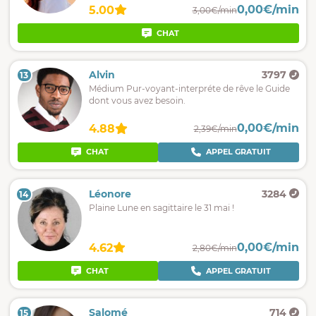
0,00€/min
5.00
3,00€/min
CHAT
Alvin
3797
13
Médium Pur-voyant-interpréte de rêve le Guide
dont vous avez besoin.
0,00€/min
4.88
2,39€/min
CHAT
APPEL GRATUIT
Léonore
3284
14
Plaine Lune en sagittaire le 31 mai !
0,00€/min
4.62
2,80€/min
CHAT
APPEL GRATUIT
Salomé
714
15