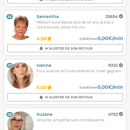
Samantha
33654
26
Médium pure depuis plus de 40 ans, je suis à
votre écoute, venez me voir .
0,00€/min
4.96
2,60€/min
M'ALERTER DE SON RETOUR
Ivanna
9322
27
Pour avancer en toute sérénité et miser gagnant
!
0,00€/min
5.00
3,00€/min
M'ALERTER DE SON RETOUR
Suzane
4752
28
sincerite, empathie sans complaisance