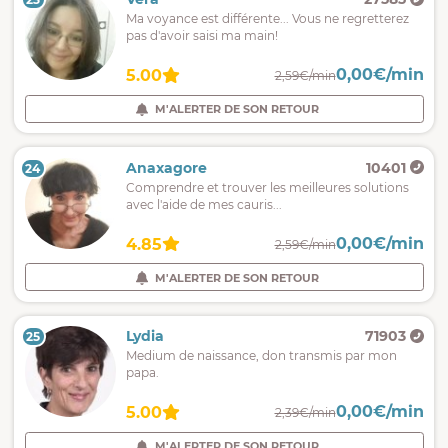
Ma voyance est différente... Vous ne regretterez
pas d'avoir saisi ma main!
0,00€/min
5.00
2,59€/min
M'ALERTER DE SON RETOUR
Anaxagore
10401
24
Comprendre et trouver les meilleures solutions
avec l'aide de mes cauris...
0,00€/min
4.85
2,59€/min
M'ALERTER DE SON RETOUR
Lydia
71903
25
Medium de naissance, don transmis par mon
papa.
0,00€/min
5.00
2,39€/min
M'ALERTER DE SON RETOUR