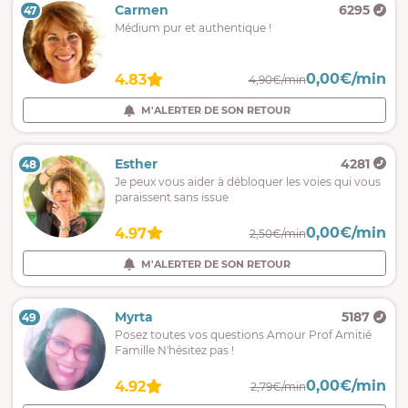
Carmen
6295
47
Médium pur et authentique !
0,00€/min
4.83
4,90€/min
M'ALERTER DE SON RETOUR
Esther
4281
48
Je peux vous aider à débloquer les voies qui vous
paraissent sans issue
0,00€/min
4.97
2,50€/min
M'ALERTER DE SON RETOUR
Myrta
5187
49
Posez toutes vos questions Amour Prof Amitié
Famille N'hésitez pas !
0,00€/min
4.92
2,79€/min