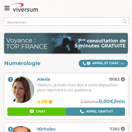
Voyance :
ère
1
consultation de
TOP FRANCE
5 minutes GRATUITE
Numérologie
APPEL ET CHAT
Alexia
19163
1
Médium, je mets mon don à votre disposition
pour répondre à vos questions
0,00€/min
4.98
3,00€/min
CHAT
APPEL GRATUIT
Nicholas
7392
2