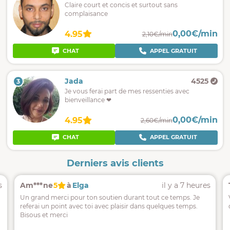
Claire court et concis et surtout sans
complaisance
0,00€/min
4.95
2,10€/min
CHAT
APPEL GRATUIT
Jada
4525
3
Je vous ferai part de mes ressenties avec
bienveillance ❤
0,00€/min
4.95
2,60€/min
CHAT
APPEL GRATUIT
Derniers avis clients
s
Am***ne
5
à
Elga
il y a 7 heures
Un grand merci pour ton soutien durant tout ce temps. Je
referai un point avec toi avec plaisir dans quelques temps.
Bisous et merci