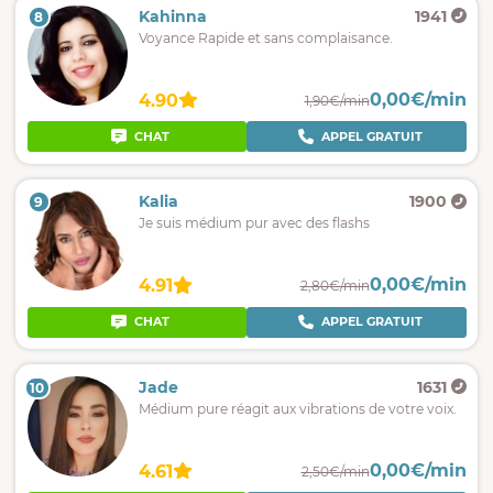
Kahinna
1941
8
Voyance Rapide et sans complaisance.
0,00€/min
4.90
1,90€/min
CHAT
APPEL GRATUIT
Kalia
1900
9
Je suis médium pur avec des flashs
0,00€/min
4.91
2,80€/min
CHAT
APPEL GRATUIT
Jade
1631
10
Médium pure réagit aux vibrations de votre voix.
0,00€/min
4.61
2,50€/min