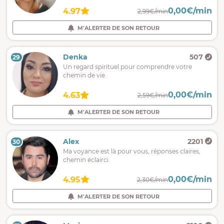
0,00€/min
4.97
2,99€/min
M'ALERTER DE SON RETOUR
Denka
507
29
Un regard spirituel pour comprendre votre
chemin de vie.
0,00€/min
4.63
2,59€/min
M'ALERTER DE SON RETOUR
Alex
2201
30
Ma voyance est là pour vous, réponses claires,
chemin éclairci.
0,00€/min
4.95
2,30€/min
M'ALERTER DE SON RETOUR