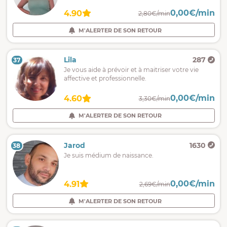
0,00€/min
4.90
2,80€/min
M'ALERTER DE SON RETOUR
Lila
287
37
Je vous aide à prévoir et à maitriser votre vie
affective et professionnelle.
0,00€/min
4.60
3,30€/min
M'ALERTER DE SON RETOUR
Jarod
1630
38
Je suis médium de naissance.
0,00€/min
4.91
2,69€/min
M'ALERTER DE SON RETOUR