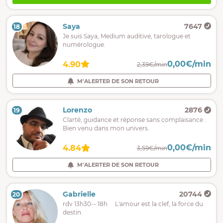
Saya
7647
18
Je suis Saya, Medium auditive, tarologue et
numérologue.
0,00€/min
4.90
2,39€/min
M'ALERTER DE SON RETOUR
Lorenzo
2876
19
Clarté, guidance et réponse sans complaisance .
Bien venu dans mon univers.
0,00€/min
4.84
3,59€/min
M'ALERTER DE SON RETOUR
Gabrielle
20744
20
rdv 13h30-- 18h L'amour est la clef, la force du
destin.