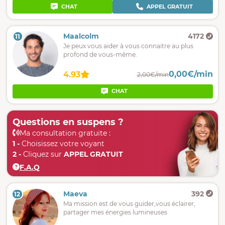
CHAT
APPEL GRATUIT
Maalcolm
4172
11
Je peux vous aider à vous connaitre au plus
profond de vous-même.
0,00€/min
4.93
2,00€/min
CHAT
Questions en suspens ?
Ma consultation gratuite :
1 -
Choisissez votre voyant
2 -
Cliquez sur
APPEL GRATUIT
F.A.Q
Maeva
392
12
Ma mission est de vous guider,vous éclairer,
partager mes énergies lumineuses