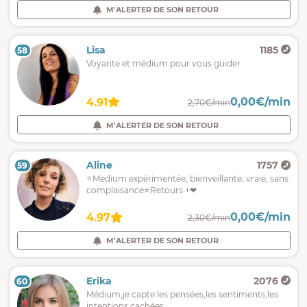
M'ALERTER DE SON RETOUR
Lisa
1185
58
Voyante et médium pour vous guider
0,00€/min
4.91
2,70€/min
M'ALERTER DE SON RETOUR
Aline
1757
59
⭐Medium expérimentée, bienveillante, vraie, sans
complaisance⭐Retours +❤
0,00€/min
4.97
2,30€/min
M'ALERTER DE SON RETOUR
Erika
2076
60
Médium,je capte les pensées,les sentiments,les
intentions cachées