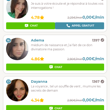
Je suis à votre écoute et je répondrai à toutes vos
interrogations !
0,00€/min
4.78
2,25€/min
CHAT
APPEL GRATUIT
Adema
1397
16
médium de naissance et j’ai fait de ce don
divinatoire ma passion.
0,00€/min
4.86
2,90€/min
CHAT
Dayanna
1367
17
La voyance , tel un souffle de vent , mumure les
secrets de demain
0,00€/min
4.34
2,90€/min
CHAT