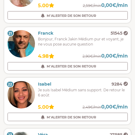
0,00€/min
5.00
2,59€/min
M'ALERTER DE SON RETOUR
Franck
51545
21
Bonjour, Franck Jakin Médium pur et voyant, je
ne vous pose aucune question
0,00€/min
4.98
2,90€/min
M'ALERTER DE SON RETOUR
Isabel
9284
22
Je suis Isabel Médium sans support. De retour le
6 août
0,00€/min
5.00
2,49€/min
M'ALERTER DE SON RETOUR
Véra
27585
23