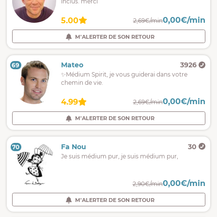
inclus. merci
0,00€/min
5.00
2,69€/min
M'ALERTER DE SON RETOUR
Mateo
3926
69
✨Médium Spirit, je vous guiderai dans votre
chemin de vie.
0,00€/min
4.99
2,69€/min
M'ALERTER DE SON RETOUR
Fa Nou
30
70
Je suis médium pur, je suis médium pur,
0,00€/min
2,90€/min
M'ALERTER DE SON RETOUR