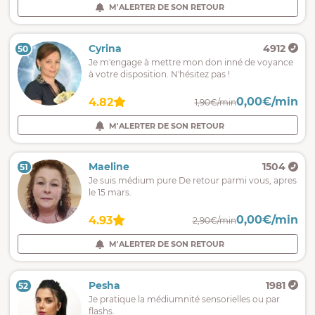
M'ALERTER DE SON RETOUR
Cyrina
4912
50
Je m'engage à mettre mon don inné de voyance
à votre disposition. N'hésitez pas !
0,00€/min
4.82
1,90€/min
M'ALERTER DE SON RETOUR
Maeline
1504
51
Je suis médium pure De retour parmi vous, apres
le 15 mars.
0,00€/min
4.93
2,90€/min
M'ALERTER DE SON RETOUR
Pesha
1981
52
Je pratique la médiumnité sensorielles ou par
flashs.