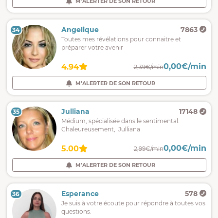
M'ALERTER DE SON RETOUR
Angelique
7863
34
Toutes mes révélations pour connaitre et
préparer votre avenir
0,00€/min
4.94
2,39€/min
M'ALERTER DE SON RETOUR
Julliana
17148
35
Médium, spécialisée dans le sentimental.
Chaleureusement, Julliana
0,00€/min
5.00
2,99€/min
M'ALERTER DE SON RETOUR
Esperance
578
36
Je suis à votre écoute pour répondre à toutes vos
questions.