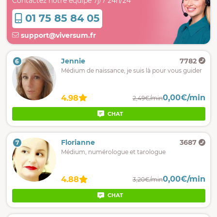
Contactez notre équipe 7j/7 24h/24
01 75 85 84 05
support@viversum.fr
Jennie
7782
6
Médium de naissance, je suis là pour vous guider
0,00€/min
4.98
2,49€/min
CHAT
Florianne
3687
7
Médium, numérologue et tarologue
0,00€/min
4.88
3,20€/min
CHAT