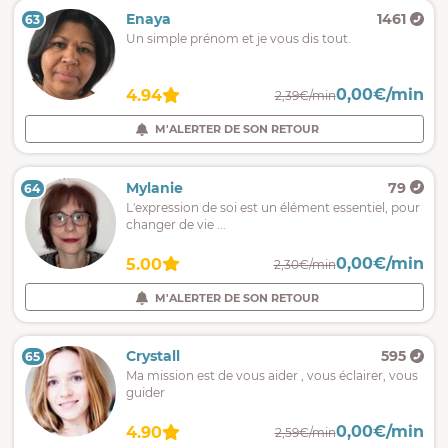
Enaya
1461
63
Un simple prénom et je vous dis tout.
0,00€/min
4.94
2,39€/min
M'ALERTER DE SON RETOUR
Mylanie
79
64
L'expression de soi est un élément essentiel, pour
changer de vie ...
0,00€/min
5.00
2,30€/min
M'ALERTER DE SON RETOUR
Crystall
595
65
Ma mission est de vous aider , vous éclairer, vous
guider
0,00€/min
4.90
2,59€/min