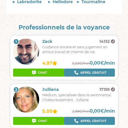
► Labradorite
► Heliodore
►
Tourmaline
Professionnels de la voyance
Zack
14132
1
Guidance sincère et sans jugement en
amour,travail et chemin de vie.
0,00€/min
4.97
3,20€/min
CHAT
APPEL GRATUIT
Julliana
17159
2
Médium, spécialisée dans le sentimental.
Chaleureusement, Julliana
0,00€/min
5.00
2,99€/min
CHAT
APPEL GRATUIT