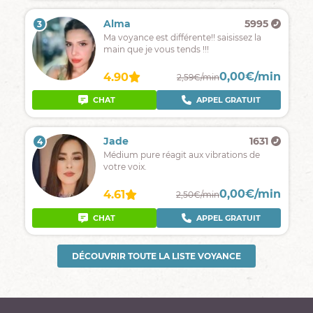
Alma
5995
3
Ma voyance est différente!! saisissez la
main que je vous tends !!!
0,00€/min
4.90
2,59€/min
CHAT
APPEL GRATUIT
Jade
1631
4
Médium pure réagit aux vibrations de
votre voix.
0,00€/min
4.61
2,50€/min
CHAT
APPEL GRATUIT
DÉCOUVRIR TOUTE LA LISTE VOYANCE