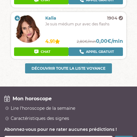
CHAT
APPEL GRATUIT
Kalia
1904
4
Je suis médium pur avec des flashs
0,00€/min
4.91
2,80€/min
CHAT
APPEL GRATUIT
DÉCOUVRIR TOUTE LA LISTE VOYANCE
Mon horoscope
Lire l'horoscope de la semaine
Caractéristiques des signes
Abonnez-vous pour ne rater aucunes prédictions !