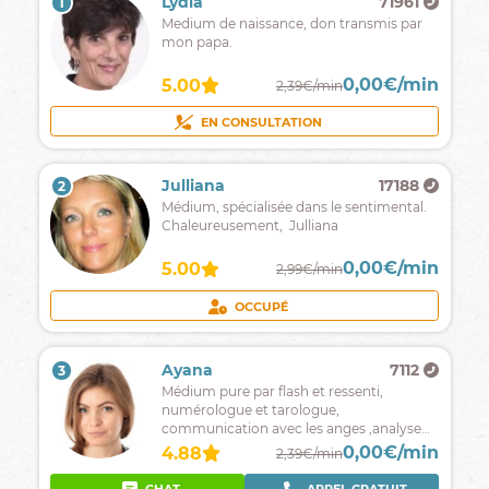
Lydia
71961
1
Medium de naissance, don transmis par
mon papa.
0,00€/min
5.00
2,39€/min
EN CONSULTATION
Julliana
17188
2
Médium, spécialisée dans le sentimental.
Chaleureusement, Julliana
0,00€/min
5.00
2,99€/min
OCCUPÉ
Ayana
7112
3
Médium pure par flash et ressenti,
numérologue et tarologue,
communication avec les anges ,analyse
de rêves je suis là pour répondre à toutes
0,00€/min
4.88
2,39€/min
vos question et vous guider vers le bon
chemin.