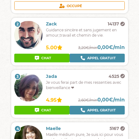
OCCUPÉ
Zack
14137
2
Guidance sincère et sans jugement en
amour,travail et chemin de vie.
0,00€/min
5.00
3,20€/min
CHAT
APPEL GRATUIT
Jada
4525
3
Je vous ferai part de mes ressenties avec
bienveillance ❤
0,00€/min
4.95
2,60€/min
CHAT
APPEL GRATUIT
Maelle
5167
4
Maelle médium pure, Je suis ici pour vous