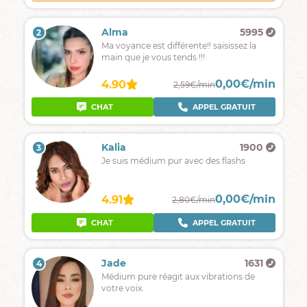
Alma
5995
2
Ma voyance est différente!! saisissez la
main que je vous tends !!!
0,00€/min
4.90
2,59€/min
CHAT
APPEL GRATUIT
Kalia
1900
3
Je suis médium pur avec des flashs
0,00€/min
4.91
2,80€/min
CHAT
APPEL GRATUIT
Jade
1631
4
Médium pure réagit aux vibrations de
votre voix.