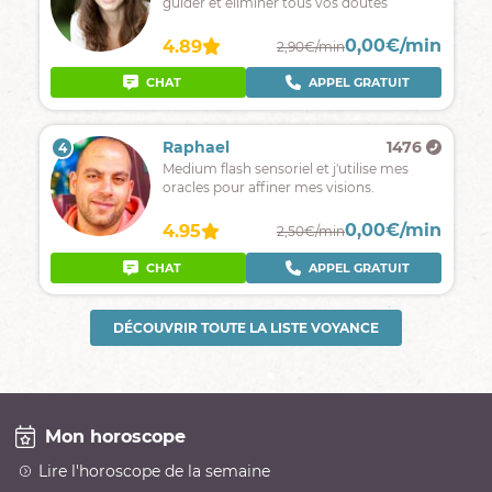
guider et éliminer tous vos doutes
0,00€/min
4.89
2,90€/min
CHAT
APPEL GRATUIT
Raphael
1476
4
Medium flash sensoriel et j'utilise mes
oracles pour affiner mes visions.
0,00€/min
4.95
2,50€/min
CHAT
APPEL GRATUIT
DÉCOUVRIR TOUTE LA LISTE VOYANCE
Mon horoscope
Lire l'horoscope de la semaine