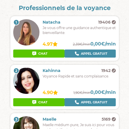
Professionnels de la voyance
Natacha
19406
1
Je vous offre une guidance authentique et
bienveillante.
0,00€/min
4.97
2,39€/min
CHAT
APPEL GRATUIT
Kahinna
1942
2
Voyance Rapide et sans complaisance.
0,00€/min
4.90
1,90€/min
CHAT
APPEL GRATUIT
Maelle
5169
3
Maelle médium pure, Je suis ici pour vous