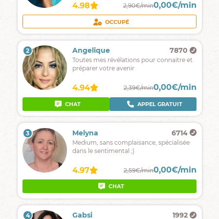
0,00€/min
4.98
2,90€/min
OCCUPÉ
Angelique
7870
2
Toutes mes révélations pour connaitre et
préparer votre avenir
0,00€/min
4.94
2,39€/min
CHAT
APPEL GRATUIT
Melyna
6714
3
Medium, sans complaisance, spécialisée
dans le sentimental ;)
0,00€/min
4.97
2,59€/min
CHAT
Gabsi
1992
4