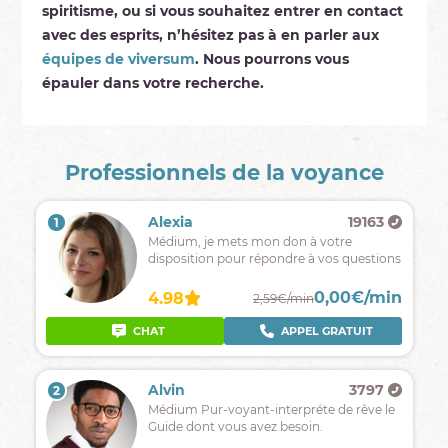
spiritisme, ou si vous souhaitez entrer en contact
avec des esprits, n’hésitez pas à en parler aux
équipes de viversum
. Nous pourrons vous
épauler dans votre recherche.
Professionnels de la voyance
Alexia
19163
1
Médium, je mets mon don à votre
disposition pour répondre à vos questions
0,00€/min
4.98
2,59€/min
CHAT
APPEL GRATUIT
Alvin
3797
2
Médium Pur-voyant-interpréte de rêve le
Guide dont vous avez besoin.