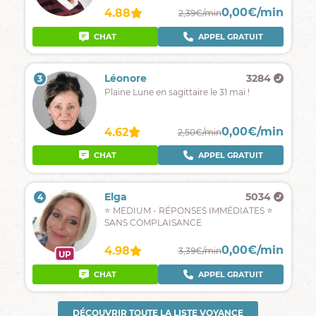
0,00€/min
4.88
2,39€/min
CHAT
APPEL GRATUIT
Léonore
3284
3
Plaine Lune en sagittaire le 31 mai !
0,00€/min
4.62
2,50€/min
CHAT
APPEL GRATUIT
Elga
5034
4
⭐ MEDIUM - RÉPONSES IMMÉDIATES ⭐
SANS COMPLAISANCE
0,00€/min
4.98
3,39€/min
UP
CHAT
APPEL GRATUIT
DÉCOUVRIR TOUTE LA LISTE VOYANCE