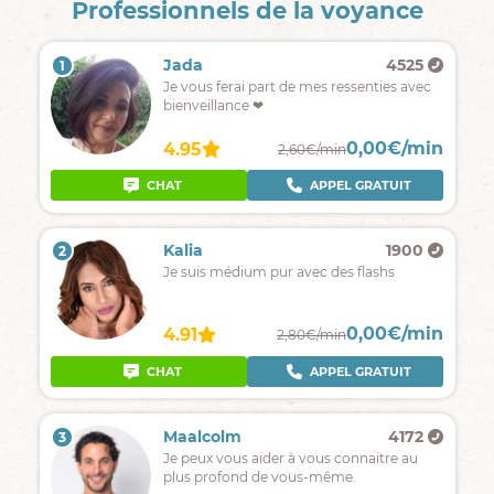
Professionnels de la voyance
Jada
4525
1
Je vous ferai part de mes ressenties avec
bienveillance ❤
0,00€/min
4.95
2,60€/min
CHAT
APPEL GRATUIT
Kalia
1900
2
Je suis médium pur avec des flashs
0,00€/min
4.91
2,80€/min
CHAT
APPEL GRATUIT
Maalcolm
4172
3
Je peux vous aider à vous connaitre au
plus profond de vous-même.