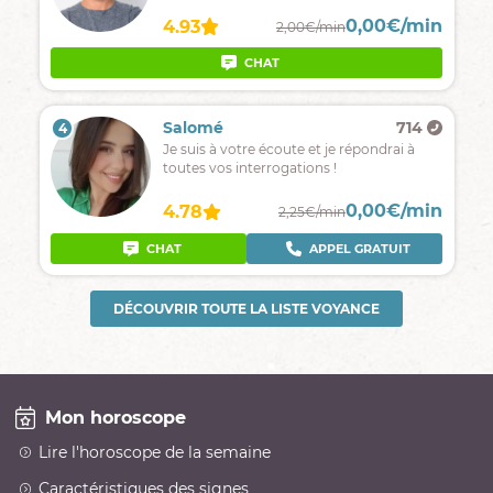
0,00€/min
4.93
2,00€/min
CHAT
Salomé
714
4
Je suis à votre écoute et je répondrai à
toutes vos interrogations !
0,00€/min
4.78
2,25€/min
CHAT
APPEL GRATUIT
DÉCOUVRIR TOUTE LA LISTE VOYANCE
Mon horoscope
Lire l'horoscope de la semaine
Caractéristiques des signes