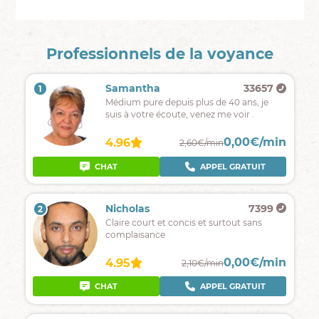
Professionnels de la voyance
Samantha
33657
1
Médium pure depuis plus de 40 ans, je
suis à votre écoute, venez me voir .
0,00€/min
4.96
2,60€/min
CHAT
APPEL GRATUIT
Nicholas
7399
2
Claire court et concis et surtout sans
complaisance
0,00€/min
4.95
2,10€/min
CHAT
APPEL GRATUIT