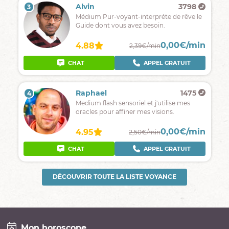
Alvin
3798
3
Médium Pur-voyant-interpréte de rêve le
Guide dont vous avez besoin.
0,00€/min
4.88
2,39€/min
CHAT
APPEL GRATUIT
Raphael
1475
4
Medium flash sensoriel et j'utilise mes
oracles pour affiner mes visions.
0,00€/min
4.95
2,50€/min
CHAT
APPEL GRATUIT
DÉCOUVRIR TOUTE LA LISTE VOYANCE
Mon horoscope