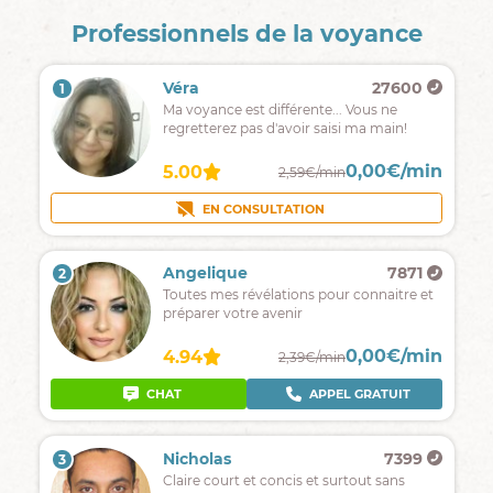
Professionnels de la voyance
Véra
27600
1
Ma voyance est différente... Vous ne
regretterez pas d'avoir saisi ma main!
0,00€/min
5.00
2,59€/min
EN CONSULTATION
Angelique
7871
2
Toutes mes révélations pour connaitre et
préparer votre avenir
0,00€/min
4.94
2,39€/min
CHAT
APPEL GRATUIT
Nicholas
7399
3
Claire court et concis et surtout sans