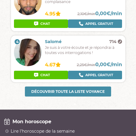
complaisance
0,00€/min
4.95
2,10€/min
CHAT
APPEL GRATUIT
Salomé
714
4
Je suis à votre écoute et je répondrai à
toutes vos interrogations !
0,00€/min
4.67
2,25€/min
CHAT
APPEL GRATUIT
DÉCOUVRIR TOUTE LA LISTE VOYANCE
Mon horoscope
Lire l'horoscope de la semaine