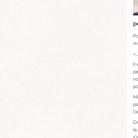
p
Po
mé
« 
Il
pe
no
po
Ma
ps
l’
Ou
la
s’