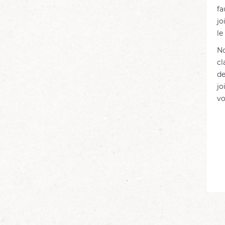
fa
jo
le
No
cl
de
jo
vo