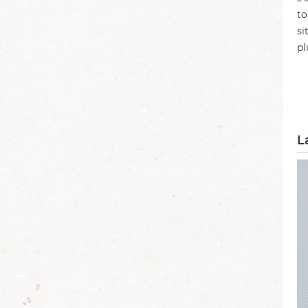
to
si
pl
L