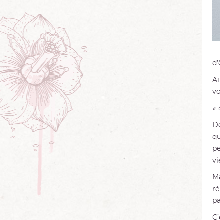
d’
Ai
vo
« 
Dé
qu
pe
vi
Ma
ré
pa
C’