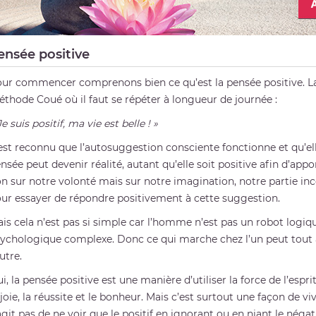
ensée positive
ur commencer comprenons bien ce qu’est la pensée positive. La
thode Coué où il faut se répéter à longueur de journée :
Je suis positif, ma vie est belle ! »
 est reconnu que l’autosuggestion consciente fonctionne et qu’ell
nsée peut devenir réalité, autant qu’elle soit positive afin d’appor
n sur notre volonté mais sur notre imagination, notre partie i
ur essayer de répondre positivement à cette suggestion.
is cela n’est pas si simple car l’homme n’est pas un robot lo
ychologique complexe. Donc ce qui marche chez l’un peut tout 
autre.
i, la pensée positive est une manière d’utiliser la force de l’espri
 joie, la réussite et le bonheur. Mais c’est surtout une façon de vivr
agit pas de ne voir que le positif en ignorant ou en niant le négatif 