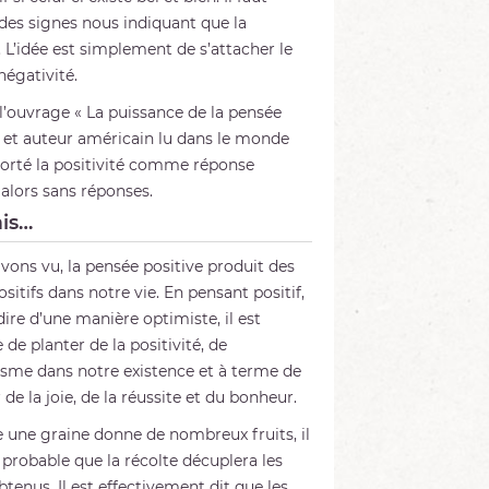
 des signes nous indiquant que la
ir. L’idée est simplement de s’attacher le
 négativité.
l’ouvrage « La puissance de la pensée
r et auteur américain lu dans le monde
apporté la positivité comme réponse
alors sans réponses.
ais…
avons vu, la pensée positive produit des
ositifs dans notre vie. En pensant positif,
dire d’une manière optimiste, il est
 de planter de la positivité, de
isme dans notre existence et à terme de
 de la joie, de la réussite et du bonheur.
ne graine donne de nombreux fruits, il
s probable que la récolte décuplera les
btenus. Il est effectivement dit que les