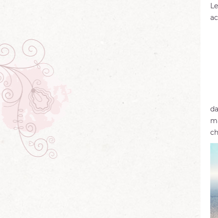
Le
ac
da
ma
ch