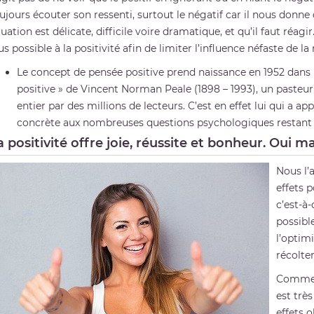
ujours écouter son ressenti, surtout le négatif car il nous donne
tuation est délicate, difficile voire dramatique, et qu’il faut réag
us possible à la positivité afin de limiter l’influence néfaste de la
Le concept de pensée positive prend naissance en 1952 dans 
positive » de Vincent Norman Peale (1898 – 1993), un pasteu
entier par des millions de lecteurs. C’est en effet lui qui a 
concrète aux nombreuses questions psychologiques restant 
a positivité offre joie, réussite et bonheur. Oui m
Nous l’
effets p
c’est-à-
possible
l’optim
récolter
Comme u
est trè
effets o