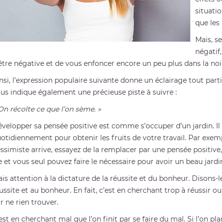
situati
que les
Mais, s
négatif
être négative et de vous enfoncer encore un peu plus dans la no
nsi, l’expression populaire suivante donne un éclairage tout part
us indique également une précieuse piste à suivre :
On récolte ce que l’on sème. »
velopper sa pensée positive est comme s’occuper d’un jardin. Il f
otidiennement pour obtenir les fruits de votre travail. Par exem
ssimiste arrive, essayez de la remplacer par une pensée positive, 
e et vous seul pouvez faire le nécessaire pour avoir un beau jardi
is attention à la dictature de la réussite et du bonheur. Disons-le
ussite et au bonheur. En fait, c’est en cherchant trop à réussir ou 
r ne rien trouver.
est en cherchant mal que l’on finit par se faire du mal. Si l’on plan