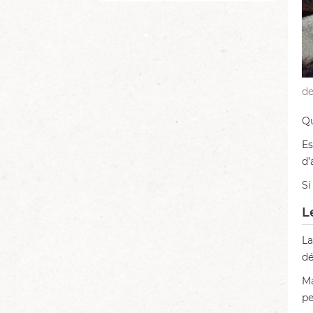
d
Qu
Es
d’
Si
L
La
dé
Ma
pe