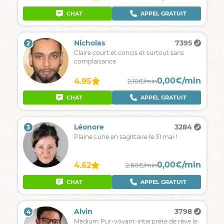
CHAT
APPEL GRATUIT
Nicholas
7395
2
Claire court et concis et surtout sans
complaisance
0,00€/min
4.95
2,10€/min
CHAT
APPEL GRATUIT
Léonore
3284
3
Plaine Lune en sagittaire le 31 mai !
0,00€/min
4.62
2,80€/min
CHAT
APPEL GRATUIT
Alvin
3798
4
Médium Pur-voyant-interpréte de rêve le