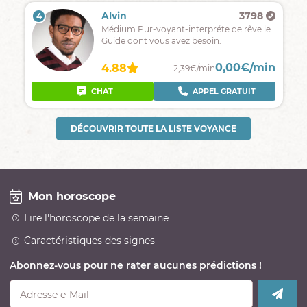
Alvin
3798
4
Médium Pur-voyant-interpréte de rêve le
Guide dont vous avez besoin.
0,00€/min
4.88
2,39€/min
CHAT
APPEL GRATUIT
DÉCOUVRIR TOUTE LA LISTE VOYANCE
Mon horoscope
Lire l'horoscope de la semaine
Caractéristiques des signes
Abonnez-vous pour ne rater aucunes prédictions !
Adresse e-Mail