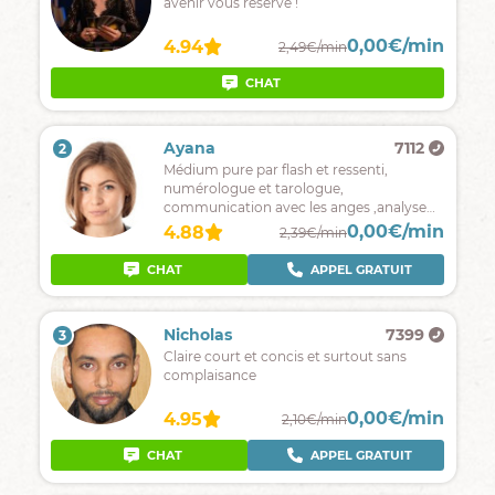
avenir vous réserve !
0,00€/min
4.94
2,49€/min
CHAT
Ayana
7112
2
Médium pure par flash et ressenti,
numérologue et tarologue,
communication avec les anges ,analyse
de rêves je suis là pour répondre à toutes
0,00€/min
4.88
2,39€/min
vos question et vous guider vers le bon
chemin.
CHAT
APPEL GRATUIT
Nicholas
7399
3
Claire court et concis et surtout sans
complaisance
0,00€/min
4.95
2,10€/min
CHAT
APPEL GRATUIT