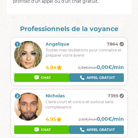
profitez d’un appel ou d’un chat gratuit.
Professionnels de la voyance
Angelique
7864
1
Toutes mes révélations pour connaitre et
préparer votre avenir
0,00€/min
4.94
2,39€/min
CHAT
APPEL GRATUIT
Nicholas
7395
2
Claire court et concis et surtout sans
complaisance
0,00€/min
4.95
2,10€/min
CHAT
APPEL GRATUIT