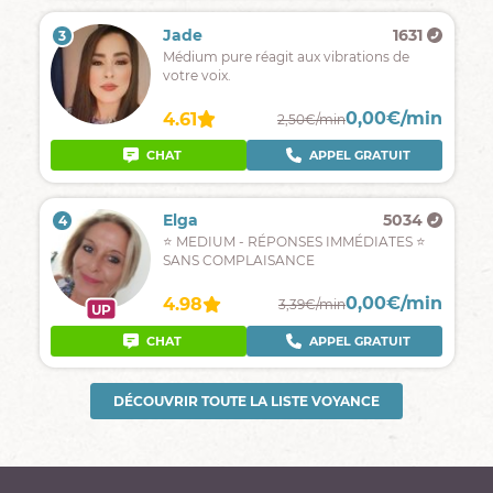
Jade
1631
3
Médium pure réagit aux vibrations de
votre voix.
0,00€/min
4.61
2,50€/min
CHAT
APPEL GRATUIT
Elga
5034
4
⭐ MEDIUM - RÉPONSES IMMÉDIATES ⭐
SANS COMPLAISANCE
0,00€/min
4.98
3,39€/min
UP
CHAT
APPEL GRATUIT
DÉCOUVRIR TOUTE LA LISTE VOYANCE