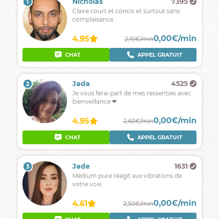
Nicholas
7395
1
Claire court et concis et surtout sans
complaisance
0,00€/min
4.95
2,10€/min
CHAT
APPEL GRATUIT
Jada
4525
2
Je vous ferai part de mes ressenties avec
bienveillance ❤
0,00€/min
4.95
2,60€/min
CHAT
APPEL GRATUIT
Jade
1631
3
Médium pure réagit aux vibrations de
votre voix.
0,00€/min
4.61
2,50€/min