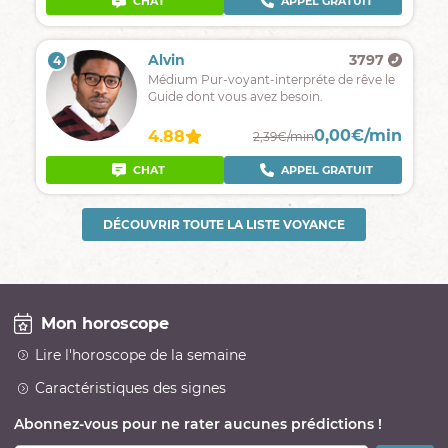
CHAT
APPEL GRATUIT
Alvin
3797
4
Médium Pur-voyant-interpréte de rêve le
Guide dont vous avez besoin.
0,00€/min
4.88
2,39€/min
CHAT
APPEL GRATUIT
DÉCOUVRIR TOUTE LA LISTE VOYANCE
Mon horoscope
Lire l'horoscope de la semaine
Caractéristiques des signes
Abonnez-vous pour ne rater aucunes prédictions !