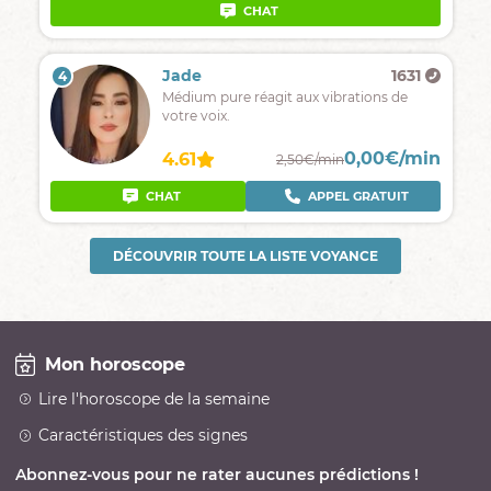
CHAT
Jade
1631
4
Médium pure réagit aux vibrations de
votre voix.
0,00€/min
4.61
2,50€/min
CHAT
APPEL GRATUIT
DÉCOUVRIR TOUTE LA LISTE VOYANCE
Mon horoscope
Lire l'horoscope de la semaine
Caractéristiques des signes
Abonnez-vous pour ne rater aucunes prédictions !