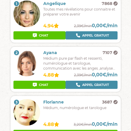
Angelique
7868
1
Toutes mes révélations pour connaitre et
préparer votre avenir
0,00€/min
4.94
2,39€/min
CHAT
APPEL GRATUIT
Ayana
7107
2
Médium pure par flash et ressenti,
numérologue et tarologue,
communication avec les anges ,analyse
de rêves je suis là pour répondre à toutes
0,00€/min
4.88
2,39€/min
vos question et vous guider vers le bon
chemin.
CHAT
APPEL GRATUIT
Florianne
3687
3
Médium, numérologue et tarologue
0,00€/min
4.88
3,20€/min