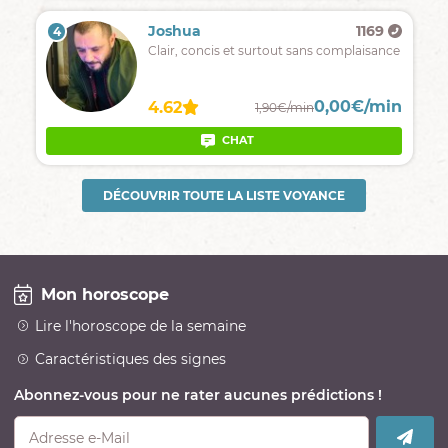
Joshua
1169
4
Clair, concis et surtout sans complaisance
0,00€/min
4.62
1,90€/min
CHAT
DÉCOUVRIR TOUTE LA LISTE VOYANCE
Mon horoscope
Lire l'horoscope de la semaine
Caractéristiques des signes
Abonnez-vous pour ne rater aucunes prédictions !
Adresse e-Mail