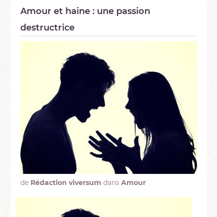
Amour et haine : une passion
destructrice
de
Rédaction viversum
dans
Amour