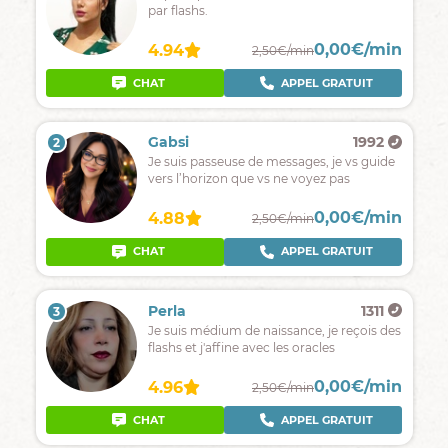
par flashs.
0,00€/min
4.94
2,50€/min
CHAT
APPEL GRATUIT
Gabsi
1992
2
Je suis passeuse de messages, je vs guide
vers l’horizon que vs ne voyez pas
0,00€/min
4.88
2,50€/min
CHAT
APPEL GRATUIT
Perla
1311
3
Je suis médium de naissance, je reçois des
flashs et j'affine avec les oracles
0,00€/min
4.96
2,50€/min
CHAT
APPEL GRATUIT