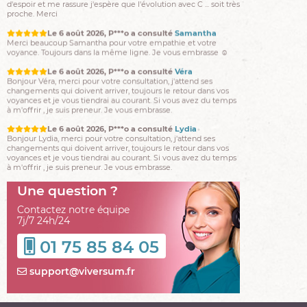
proche. Merci
Le 6 août 2026, P***o a consulté
Samantha
Merci beaucoup Samantha pour votre empathie et votre
voyance. Toujours dans la même ligne. Je vous embrasse ☺️
Le 6 août 2026, P***o a consulté
Véra
Bonjour Véra, merci pour votre consultation, j'attend ses
changements qui doivent arriver, toujours le retour dans vos
voyances et je vous tiendrai au courant. Si vous avez du temps
à m'offrir , je suis preneur. Je vous embrasse.
Le 6 août 2026, P***o a consulté
Lydia
Bonjour Lydia, merci pour votre consultation, j'attend ses
changements qui doivent arriver, toujours le retour dans vos
voyances et je vous tiendrai au courant. Si vous avez du temps
à m'offrir , je suis preneur. Je vous embrasse.
Le 6 août 2026, P***o a consulté
Julliana
Bonjour Julliana, merci pour votre consultation, j'attend ses
Une question ?
changements qui doivent arriver, et je vous tiendrai au courant.
Si vous avez du temps à m'offrir , je suis preneur. Je vous
Contactez notre équipe
embrasse.
7j/7 24h/24
Le 6 août 2026, Chri***lepk a consulté
Julien
01 75 85 84 05
Retour +++ Merci beaucoup pour votre gentillesse et bravo
pour les prédictions qui se sont avérées exactes jusqu’ici
support@viversum.fr
Le 6 août 2026, Chri***lepk a consulté
Lydia
Bonjour Lydia Encore un retour positif. Non seulement ça s’est
arrangé avec Sebastien mais il m’a fait l’autre soir une
magnifique déclaration d’amour devant ses amis. Je crois que