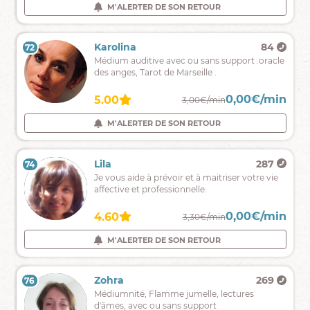
,
M'ALERTER DE SON RETOUR
M'ALERTER DE SON RETOUR
je
suis
là
Pesha
1981
Karolina
84
72
71
pour
Je
Médium auditive avec ou sans support .oracle
vous
pratique
des anges, Tarot de Marseille .
guider
la
médiumnité
0,00€/min
0,00€/min
4.94
5.00
2,50€/min
3,00€/min
sensorielles
ou
M'ALERTER DE SON RETOUR
M'ALERTER DE SON RETOUR
par
flashs.
Maxime
2100
Lila
287
73
74
Voyance
Je vous aide à prévoir et à maitriser votre vie
rapide
affective et professionnelle.
et
efficace,
0,00€/min
0,00€/min
5.00
4.60
2,55€/min
3,30€/min
à
court
M'ALERTER DE SON RETOUR
M'ALERTER DE SON RETOUR
et
moyen
terme.
Janna
345
Zohra
269
76
75
Medium
Médiumnité, Flamme jumelle, lectures
pure
d'âmes, avec ou sans support