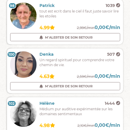
vos
Daria
438
Patrick
1039
98
97
vibrations
Bienvenue
tout est ecrit dans le ciel il faut juste savoir lire
dans
les etoiles
mon
univers,
0,00€/min
0,00€/min
5.00
4.99
2,79€/min
2,99€/min
voyance
claire
M'ALERTER DE SON RETOUR
M'ALERTER DE SON RETOUR
et
précise
Esperance
578
Denka
507
100
99
Je
Un regard spirituel pour comprendre votre
suis
chemin de vie.
à
votre
0,00€/min
0,00€/min
4.90
4.63
2,80€/min
2,59€/min
écoute
pour
M'ALERTER DE SON RETOUR
M'ALERTER DE SON RETOUR
répondre
à
toutes
Aline
1757
Hélène
1444
102
101
vos
⭐Medium
Médium pur auditive expérimentée sur les
questions.
expérimentée,
domaines sentimentaux
bienveillante,
vraie,
0,00€/min
0,00€/min
4.97
4.98
2,30€/min
2,10€/min
sans