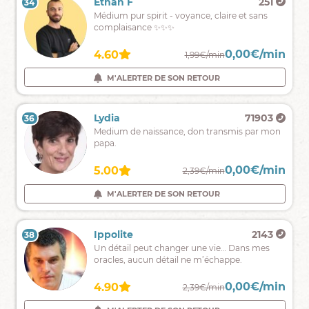
Esther
4281
Ethan F
251
34
33
profond
Je
Médium pur spirit - voyance, claire et sans
de
peux
complaisance ✨✨✨
vous-
vous
même.
aider
0,00€/min
0,00€/min
4.97
4.60
2,50€/min
1,99€/min
à
débloquer
M'ALERTER DE SON RETOUR
M'ALERTER DE SON RETOUR
les
voies
qui
Crystall
595
Lydia
71903
36
35
vous
Ma
Medium de naissance, don transmis par mon
paraissent
mission
papa.
sans
est
issue
de
0,00€/min
0,00€/min
4.90
5.00
2,59€/min
2,39€/min
vous
aider
M'ALERTER DE SON RETOUR
M'ALERTER DE SON RETOUR
,
vous
éclairer,
Jessy
9486
Ippolite
2143
38
37
vous
Médium
Un détail peut changer une vie… Dans mes
guider
sans
oracles, aucun détail ne m’échappe.
support
spécialisée
0,00€/min
0,00€/min
4.99
4.90
2,79€/min
2,39€/min
en
domaine