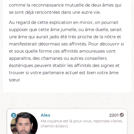
comme la reconnaissance mutuelle de deux âmes qui
se sont déjà rencontrées dans une autre vie.
Au regard de cette explication en miroir, on pourrait
supposer que cette âme jumelle, ou âme duelle, serait
une âme qui aurait jadis été très proche de la nôtre et
manifesterait désormais ses affinités. Pour découvrir si
et sous quelle forme ces affinités amoureuses vont
apparaître, des chamanes ou autres conseillers
ésotériques peuvent établir les affinités des signes et
trouver si votre partenaire actuel est bien votre âme
sœur.
Vivien
413
Alex
2201
2
1
Une
Ma voyance est là pour vous, réponses claires,
voyance
chemin éclairci.
authentique,