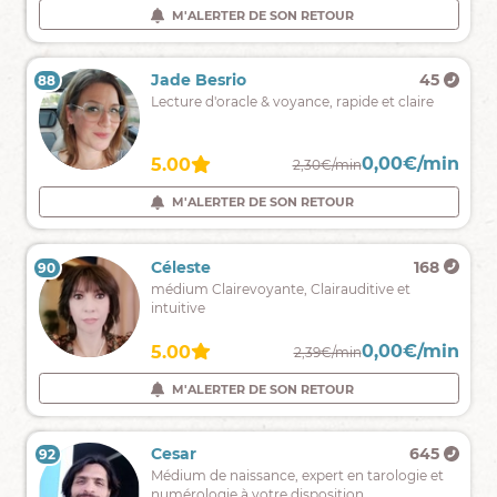
support
M'ALERTER DE SON RETOUR
M'ALERTER DE SON RETOUR
divinatoire
et
don
Lili
431
Jade Besrio
45
88
87
de
Médium
Lecture d'oracle & voyance, rapide et claire
naissance
et
cartomancienne
,venez
0,00€/min
0,00€/min
4.90
5.00
2,40€/min
2,30€/min
chercher
des
M'ALERTER DE SON RETOUR
M'ALERTER DE SON RETOUR
réponses
Avec
flash
Tina
2293
Céleste
168
89
90
précis
Vos
médium Clairevoyante, Clairauditive et
!
réponses
intuitive
ici
avec
0,00€/min
0,00€/min
4.93
5.00
2,20€/min
2,39€/min
le
tarot
M'ALERTER DE SON RETOUR
M'ALERTER DE SON RETOUR
Lyvia
453
Cesar
645
92
91
Bienvenus
Médium de naissance, expert en tarologie et
dans
numérologie à votre disposition