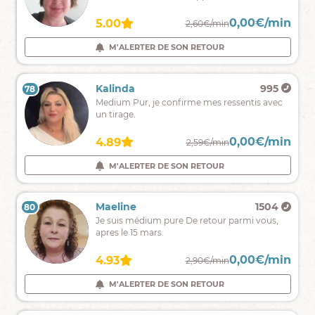
et
cartomancienne
0,00€/min
0,00€/min
5.00
5.00
2,70€/min
2,60€/min
sans
complaisance
M'ALERTER DE SON RETOUR
M'ALERTER DE SON RETOUR
voyance
rapide
et
Dana
480
Kalinda
995
78
77
datée
Il
Medium Pur, je confirme mes ressentis avec
n'y
un tirage.
a
pas
0,00€/min
0,00€/min
4.58
4.89
2,39€/min
2,59€/min
de
mauvaises
M'ALERTER DE SON RETOUR
M'ALERTER DE SON RETOUR
questions,
juste
des
Léa
904
Maeline
1504
80
79
bonnes
Médium
Je suis médium pure De retour parmi vous,
réponses
auditive,
apres le 15 mars.
!
Tarologie,
Numérologue
0,00€/min
0,00€/min
4.80
4.93
2,80€/min
2,90€/min
coach
M'ALERTER DE SON RETOUR
M'ALERTER DE SON RETOUR
sentimentale,