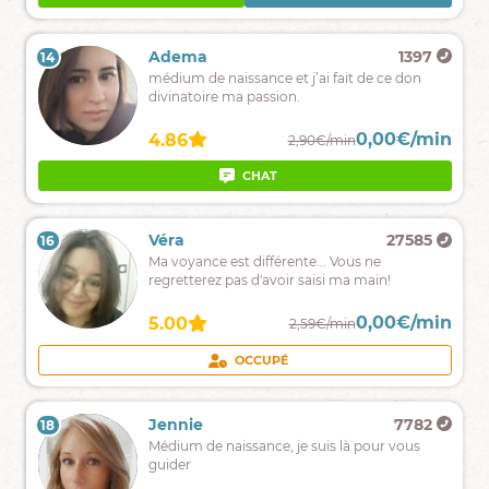
cachées
Elsa
4139
Adema
1397
14
13
Spécialisée
médium de naissance et j’ai fait de ce don
Sentimental.
divinatoire ma passion.
Les
0,00€/min
0,00€/min
4.97
4.86
2,59€/min
2,90€/min
messages
de
CHAT
APPEL GRATUIT
CHAT
votre
guide
en
Alma
5995
Véra
27585
16
15
clairaudience.
Ma
Ma voyance est différente... Vous ne
voyance
regretterez pas d'avoir saisi ma main!
est
différente!!
0,00€/min
0,00€/min
4.90
5.00
2,59€/min
2,59€/min
saisissez
la
CHAT
APPEL GRATUIT
OCCUPÉ
main
que
je
Gabsi
1992
Jennie
7782
18
17
vous
Je
Médium de naissance, je suis là pour vous
tends
suis
guider
!!!
passeuse