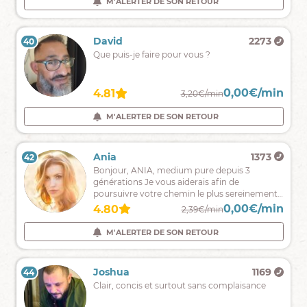
M'ALERTER DE SON RETOUR
M'ALERTER DE SON RETOUR
affectif
Taina
9722
David
2273
40
39
decouvrez
Que puis-je faire pour vous ?
maintenant
ce
que
0,00€/min
0,00€/min
4.94
4.81
2,49€/min
3,20€/min
votre
avenir
M'ALERTER DE SON RETOUR
M'ALERTER DE SON RETOUR
vous
réserve
!
Giani
305
Ania
1373
42
41
La
Bonjour, ANIA, medium pure depuis 3
porte
générations Je vous aiderais afin de
du
poursuivre votre chemin le plus sereinement
changement
possible .a très vite !!
0,00€/min
0,00€/min
4.90
4.80
2,39€/min
2,39€/min
ne
peut
M'ALERTER DE SON RETOUR
M'ALERTER DE SON RETOUR
s'ouvrir
que
de
Adjaa
16
Joshua
1169
44
43
l'intérieur.
Adjaa,
Clair, concis et surtout sans complaisance
à