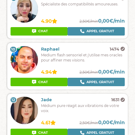
Je
Spécialiste des compatibilités amoureuses.
vos
suis
interrogations
médium
!
de
0,00€/min
0,00€/min
4.91
4.90
2,69€/min
2,50€/min
naissance.
CHAT
APPEL GRATUIT
CHAT
APPEL GRATUIT
Kalia
1900
Raphael
1474
10
9
Je
Medium flash sensoriel et j'utilise mes oracles
suis
pour affiner mes visions.
médium
pur
0,00€/min
0,00€/min
4.91
4.94
2,80€/min
2,50€/min
avec
des
CHAT
APPEL GRATUIT
CHAT
APPEL GRATUIT
flashs
Erika
2076
Jade
1631
12
11
Médium,je
Médium pure réagit aux vibrations de votre
capte
voix.
les
pensées,les
0,00€/min
0,00€/min
4.96
4.61
2,50€/min
2,50€/min
sentiments,les
intentions
CHAT
CHAT
APPEL GRATUIT