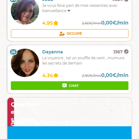
à
Comprendre
Je vous ferai part de mes ressenties avec
votre
et
bienveillance ❤
écoute,
trouver
venez
les
me
0,00€/min
0,00€/min
4.85
4.95
2,59€/min
2,60€/min
meilleures
voir
solutions
.
CHAT
APPEL GRATUIT
OCCUPÉ
avec
l'aide
de
Natacha
19392
Dayanna
1367
26
25
mes
Je
La voyance , tel un souffle de vent , mumure
cauris...
vous
les secrets de demain
offre
une
0,00€/min
0,00€/min
4.97
4.34
2,39€/min
2,90€/min
guidance
authentique
CHAT
EN CONSULTATION
et
bienveillante.
Questions
en
suspens
AUSPICIA Festival 2026
?