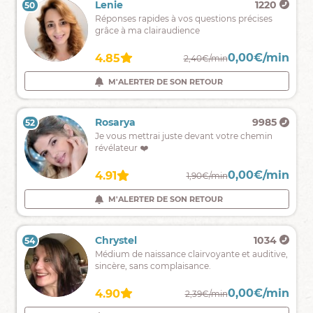
Alvin
3797
Lenie
1220
49
50
et
Médium
Réponses rapides à vos questions précises
directe.
Pur-
grâce à ma clairaudience
voyant-
interpréte
0,00€/min
0,00€/min
4.88
4.85
2,39€/min
2,40€/min
de
rêve
M'ALERTER DE SON RETOUR
M'ALERTER DE SON RETOUR
le
Guide
dont
Gabrielle
20744
Rosarya
9985
52
51
vous
rdv
Je vous mettrai juste devant votre chemin
avez
13h30-
révélateur ❤️
besoin.
-
18h
0,00€/min
0,00€/min
5.00
4.91
2,59€/min
1,90€/min
M'ALERTER DE SON RETOUR
M'ALERTER DE SON RETOUR
L'amour
Monika
1126
Chrystel
1034
54
53
est
Voyance
Médium de naissance clairvoyante et auditive,
la
claire
sincère, sans complaisance.
clef,
et
la
sans
force
0,00€/min
0,00€/min
4.30
4.90
1,99€/min
2,39€/min
attente
du