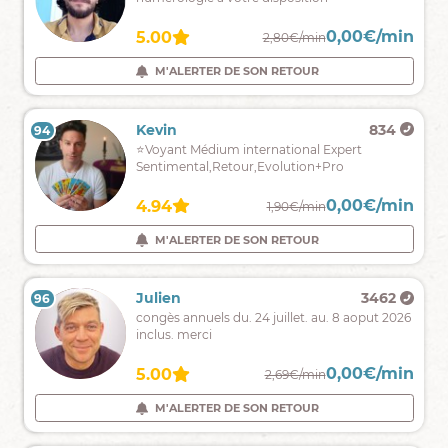
mon
Univers...
0,00€/min
0,00€/min
4.90
5.00
2,39€/min
2,80€/min
Affectueusement,
Lyvia
M'ALERTER DE SON RETOUR
M'ALERTER DE SON RETOUR
Karen
504
Kevin
834
94
93
Je
⭐️Voyant Médium international Expert
me
Sentimental,Retour,Evolution+Pro
prénomme
Karen,
0,00€/min
0,00€/min
5.00
4.94
2,20€/min
1,90€/min
je
suis
M'ALERTER DE SON RETOUR
M'ALERTER DE SON RETOUR
médium
pure
et
Ariane
307
Julien
3462
96
95
cartomancienne.
Médium
congès annuels du. 24 juillet. au. 8 aoput 2026
sensitive,
inclus. merci
une
voyance
0,00€/min
0,00€/min
4.90
5.00
2,80€/min
2,69€/min
précise
et
M'ALERTER DE SON RETOUR
M'ALERTER DE SON RETOUR
datée
selon