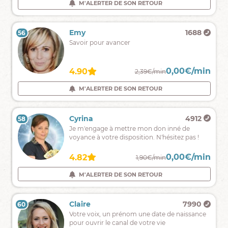
pour
destin.
M'ALERTER DE SON RETOUR
M'ALERTER DE SON RETOUR
vous
guider.
Melyna
6713
Emy
1688
56
55
Medium,
Savoir pour avancer
sans
complaisance,
spécialisée
0,00€/min
0,00€/min
4.97
4.90
2,59€/min
2,39€/min
dans
le
M'ALERTER DE SON RETOUR
M'ALERTER DE SON RETOUR
sentimental
;)
Mateo
3926
Cyrina
4912
58
57
✨Médium
Je m'engage à mettre mon don inné de
Spirit,
voyance à votre disposition. N'hésitez pas !
je
vous
0,00€/min
0,00€/min
4.99
4.82
2,69€/min
1,90€/min
guiderai
dans
M'ALERTER DE SON RETOUR
M'ALERTER DE SON RETOUR
votre
chemin
de
Eva
13591
Claire
7990
60
59
vie.
Je
Votre voix, un prénom une date de naissance
suis
pour ouvrir le canal de votre vie