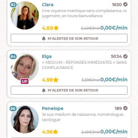
Maelle
5167
Clara
1630
82
81
Maelle
Une voyance mantique sans complaisance, ni
médium
jugement, en toute bienveillance
pure,
Je
0,00€/min
0,00€/min
4.89
4.88
2,90€/min
2,40€/min
suis
ici
M'ALERTER DE SON RETOUR
M'ALERTER DE SON RETOUR
pour
vous
guider
Enaya
1461
Elga
5034
84
83
et
Un
⭐ MEDIUM - RÉPONSES IMMÉDIATES ⭐ SANS
éliminer
simple
COMPLAISANCE
tous
prénom
vos
et
doutes
0,00€/min
0,00€/min
4.94
4.98
2,39€/min
3,39€/min
UP
je
vous
M'ALERTER DE SON RETOUR
M'ALERTER DE SON RETOUR
dis
tout.
Lilia
707
Penelope
189
86
85
Bon
Je suis médium de naissance, numérologue,
accompagnement,
tarologue
bonne
maîtrise
0,00€/min
0,00€/min
4.48
4.96
2,25€/min
2,45€/min
de