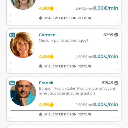
à
votre
0,00€/min
0,00€/min
4.88
4.90
3,99€/min
2,37€/min
écoute
pour
M'ALERTER DE SON RETOUR
M'ALERTER DE SON RETOUR
vous
révéler
votre
Lorenzo
2876
Carmen
6295
62
61
chemin
Clarté,
Médium pur et authentique !
de
guidance
vie
et
!
réponse
0,00€/min
0,00€/min
4.84
4.83
3,59€/min
4,90€/min
sans
complaisance
M'ALERTER DE SON RETOUR
M'ALERTER DE SON RETOUR
.
Bien
venu
Sophy
3851
Franck
51545
64
63
dans
⭐Medium
Bonjour, Franck Jakin Médium pur et voyant,
mon
Pur.
je ne vous pose aucune question
univers.
0,00€/min
0,00€/min
5.00
4.98
2,59€/min
2,90€/min
M'ALERTER DE SON RETOUR
M'ALERTER DE SON RETOUR