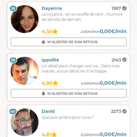
Crystall
595
Dayanna
1367
36
35
Ma
La voyance , tel un souffle de vent , mumure
mission
les secrets de demain
est
de
0,00€/min
0,00€/min
4.90
4.34
2,59€/min
2,90€/min
vous
aider
M'ALERTER DE SON RETOUR
M'ALERTER DE SON RETOUR
,
vous
éclairer,
Jessy
9486
Ippolite
2143
38
37
vous
Médium
Un détail peut changer une vie… Dans mes
guider
sans
oracles, aucun détail ne m’échappe.
support
spécialisée
0,00€/min
0,00€/min
4.99
4.90
2,79€/min
2,39€/min
en
domaine
M'ALERTER DE SON RETOUR
M'ALERTER DE SON RETOUR
affectif
Esther
4282
David
2273
40
39
Je
Que puis-je faire pour vous ?
peux
vous
aider
0,00€/min
0,00€/min
4.97
4.81
2,50€/min
3,20€/min