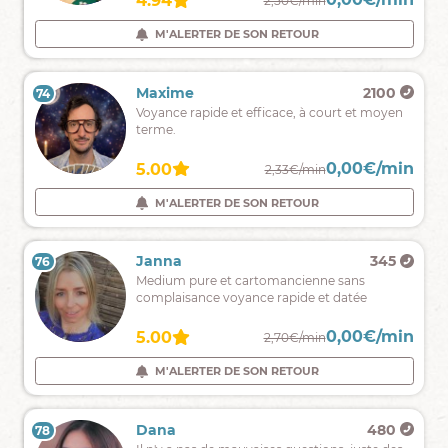
5.00
4.94
3,00€/min
2,50€/min
bienveillance
et
M'ALERTER DE SON RETOUR
M'ALERTER DE SON RETOUR
sans
complaisance
Karolina
84
Maxime
2100
73
74
Médium
Voyance rapide et efficace, à court et moyen
auditive
terme.
avec
ou
0,00€/min
0,00€/min
5.00
5.00
3,00€/min
2,33€/min
sans
support
M'ALERTER DE SON RETOUR
M'ALERTER DE SON RETOUR
.oracle
des
anges,
Lila
287
Janna
345
76
75
Tarot
Je
Medium pure et cartomancienne sans
de
vous
complaisance voyance rapide et datée
Marseille
aide
.
à
0,00€/min
0,00€/min
4.60
5.00
3,30€/min
2,70€/min
prévoir
et
M'ALERTER DE SON RETOUR
M'ALERTER DE SON RETOUR
à
maitriser
votre
Zohra
269
Dana
480
78
77
vie