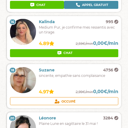
tarot
CHAT
APPEL GRATUIT
CHAT
APPEL GRATUIT
Maelle
5167
Kalinda
995
16
15
Maelle
Medium Pur, je confirme mes ressentis avec
médium
un tirage.
pure,
Je
0,00€/min
0,00€/min
4.89
4.89
2,90€/min
2,59€/min
suis
ici
CHAT
APPEL GRATUIT
CHAT
pour
vous
guider
Jade
1631
Suzane
4756
18
17
et
Médium
sincerite, empathie sans complaisance
éliminer
pure
tous
réagit
vos
aux
doutes
0,00€/min
0,00€/min
4.61
4.97
2,50€/min
2,99€/min
vibrations
de
CHAT
APPEL GRATUIT
OCCUPÉ
votre
voix.
Samantha
33656
Léonore
3284
20
19
Médium
Plaine Lune en sagittaire le 31 mai !