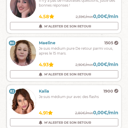
Médiumnité,
Il n'y a pas de mauvaises questions, juste des
affective
Flamme
bonnes réponses !
et
jumelle,
professionnelle.
lectures
0,00€/min
0,00€/min
5.00
4.58
2,60€/min
2,39€/min
d'âmes,
avec
M'ALERTER DE SON RETOUR
M'ALERTER DE SON RETOUR
ou
sans
support
Léa
904
Maeline
1505
80
79
Médium
Je suis médium pure De retour parmi vous,
auditive,
apres le 15 mars.
Tarologie,
Numérologue
0,00€/min
0,00€/min
4.80
4.93
2,80€/min
2,90€/min
coach
M'ALERTER DE SON RETOUR
M'ALERTER DE SON RETOUR
sentimentale,
Raphael
1474
Kalia
1900
82
81
Medium
Je suis médium pur avec des flashs
flash
sensoriel
et
0,00€/min
0,00€/min
4.94
4.91
2,50€/min
2,80€/min
j'utilise
mes
M'ALERTER DE SON RETOUR
M'ALERTER DE SON RETOUR
oracles