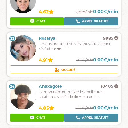
pure
depuis
plus
0,00€/min
0,00€/min
4.96
4.62
2,60€/min
2,50€/min
de
40
CHAT
APPEL GRATUIT
CHAT
APPEL GRATUIT
ans,
je
suis
Melyna
6714
Rosarya
9985
22
21
à
Medium,
Je vous mettrai juste devant votre chemin
votre
sans
révélateur ❤️
écoute,
complaisance,
venez
spécialisée
me
0,00€/min
0,00€/min
4.97
4.91
2,59€/min
1,90€/min
dans
voir
le
.
CHAT
OCCUPÉ
sentimental
;)
Zack
14137
Anaxagore
10405
24
23
Guidance
Comprendre et trouver les meilleures
sincère
solutions avec l'aide de mes cauris...
et
sans
0,00€/min
0,00€/min
5.00
4.85
3,20€/min
2,59€/min
jugement
en
CHAT
APPEL GRATUIT
CHAT
APPEL GRATUIT
amour,travail
et