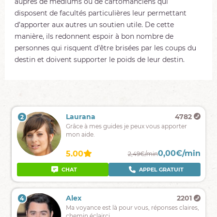
auprès de médiums ou de cartomanciens qui
disposent de facultés particulières leur permettant
d’apporter aux autres un soutien utile. De cette
manière, ils redonnent espoir à bon nombre de
personnes qui risquent d’être brisées par les coups du
destin et doivent supporter le poids de leur destin.
Antarès
429
Laurana
4782
2
1
Une
Grâce à mes guides je peux vous apporter
écoute
mon aide.
du
cœur
0,00€/min
0,00€/min
4.81
5.00
1,90€/min
2,49€/min
pour
éclairer
APPEL GRATUIT
CHAT
APPEL GRATUIT
votre
chemin
Vivien
414
Alex
2201
4
3
Une
Ma voyance est là pour vous, réponses claires,
voyance
chemin éclairci.