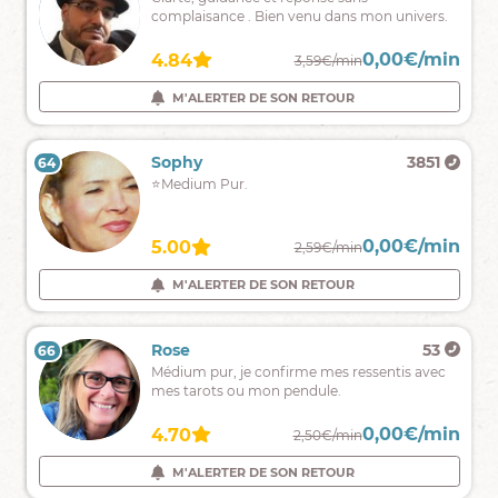
m'engage
complaisance . Bien venu dans mon univers.
canal
à
de
mettre
votre
0,00€/min
0,00€/min
4.82
4.84
1,90€/min
3,59€/min
mon
vie
don
M'ALERTER DE SON RETOUR
M'ALERTER DE SON RETOUR
inné
de
voyance
Carmen
6295
Sophy
3851
64
63
à
Médium
⭐Medium Pur.
votre
pur
disposition.
et
N'hésitez
authentique
pas
0,00€/min
0,00€/min
4.83
5.00
2,90€/min
2,59€/min
!
!
M'ALERTER DE SON RETOUR
M'ALERTER DE SON RETOUR
Franck
51554
Rose
53
66
65
Bonjour,
Médium pur, je confirme mes ressentis avec
Franck
mes tarots ou mon pendule.
Jakin
Médium
0,00€/min
0,00€/min
4.98
4.70
2,90€/min
2,50€/min
pur
et
M'ALERTER DE SON RETOUR
M'ALERTER DE SON RETOUR
voyant,