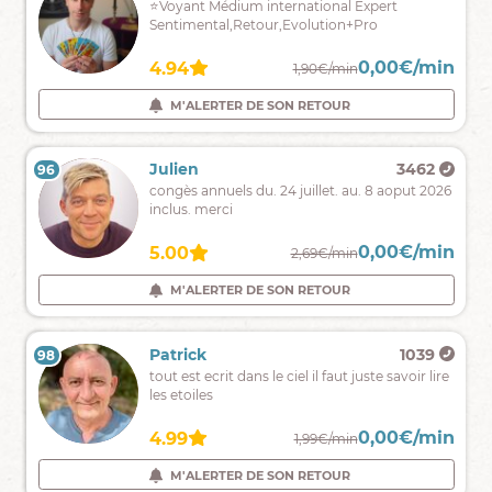
Je
⭐️Voyant Médium international Expert
me
Sentimental,Retour,Evolution+Pro
prénomme
Karen,
0,00€/min
0,00€/min
5.00
4.94
2,20€/min
1,90€/min
je
suis
M'ALERTER DE SON RETOUR
M'ALERTER DE SON RETOUR
médium
pure
et
Ariane
307
Julien
3462
96
95
cartomancienne.
Médium
congès annuels du. 24 juillet. au. 8 aoput 2026
sensitive,
inclus. merci
une
voyance
0,00€/min
0,00€/min
4.90
5.00
2,80€/min
2,69€/min
précise
et
M'ALERTER DE SON RETOUR
M'ALERTER DE SON RETOUR
datée
selon
vos
Daria
438
Patrick
1039
98
97
vibrations
Bienvenue
tout est ecrit dans le ciel il faut juste savoir lire
dans
les etoiles
mon
univers,
0,00€/min
0,00€/min
5.00
4.99
2,79€/min
1,99€/min
voyance
claire
M'ALERTER DE SON RETOUR
M'ALERTER DE SON RETOUR
et