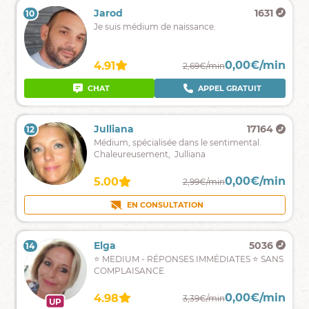
Salomé
714
Jarod
1631
10
9
Je
Je suis médium de naissance.
suis
à
votre
0,00€/min
0,00€/min
4.67
4.91
2,25€/min
2,69€/min
écoute
et
CHAT
APPEL GRATUIT
CHAT
APPEL GRATUIT
je
répondrai
à
Katia
654
Julliana
17164
12
11
toutes
Spécialiste
Médium, spécialisée dans le sentimental.
vos
des
Chaleureusement, Julliana
interrogations
compatibilités
!
amoureuses.
0,00€/min
0,00€/min
4.90
5.00
2,50€/min
2,99€/min
OCCUPÉ
EN CONSULTATION
Tina
2293
Elga
5036
14
13
Vos
⭐ MEDIUM - RÉPONSES IMMÉDIATES ⭐ SANS
réponses
COMPLAISANCE
ici
avec
0,00€/min
0,00€/min
4.93
4.98
2,20€/min
3,39€/min
UP
le