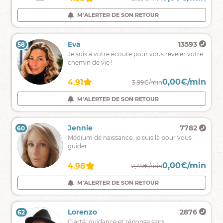
mes
supports
M'ALERTER DE SON RETOUR
M'ALERTER DE SON RETOUR
me
dévoilent
votre
Alma
5996
Eva
13593
58
57
avenir.
Ma
Je suis à votre écoute pour vous révéler votre
voyance
chemin de vie !
est
différente!!
0,00€/min
0,00€/min
4.90
4.91
2,59€/min
3,99€/min
saisissez
la
M'ALERTER DE SON RETOUR
M'ALERTER DE SON RETOUR
main
que
je
Claire
7990
Jennie
7782
60
59
vous
Votre
Médium de naissance, je suis là pour vous
tends
voix,
guider
!!!
un
prénom
0,00€/min
0,00€/min
4.90
4.98
2,37€/min
2,49€/min
une
date
M'ALERTER DE SON RETOUR
M'ALERTER DE SON RETOUR
de
naissance
pour
Cyrina
4913
Lorenzo
2876
62
61
ouvrir
Je
Clarté, guidance et réponse sans
le