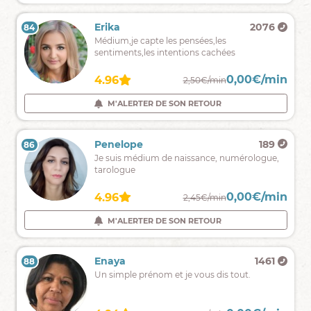
pour
affiner
Clara
1630
Erika
2076
84
83
mes
Une
Médium,je capte les pensées,les
visions.
voyance
sentiments,les intentions cachées
mantique
sans
0,00€/min
0,00€/min
4.88
4.96
2,40€/min
2,50€/min
complaisance,
ni
M'ALERTER DE SON RETOUR
M'ALERTER DE SON RETOUR
jugement,
en
toute
Lilia
707
Penelope
189
86
85
bienveillance
Bon
Je suis médium de naissance, numérologue,
accompagnement,
tarologue
bonne
maîtrise
0,00€/min
0,00€/min
4.48
4.96
2,25€/min
2,45€/min
de
support
M'ALERTER DE SON RETOUR
M'ALERTER DE SON RETOUR
divinatoire
et
don
Lili
431
Enaya
1461
88
87
de
Médium
Un simple prénom et je vous dis tout.
naissance
et
cartomancienne
,venez