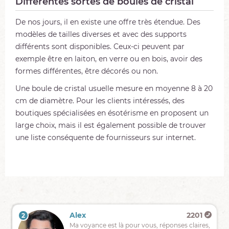
Différentes sortes de boules de cristal
De nos jours, il en existe une offre très étendue. Des
modèles de tailles diverses et avec des supports
différents sont disponibles. Ceux-ci peuvent par
exemple être en laiton, en verre ou en bois, avoir des
formes différentes, être décorés ou non.
Une boule de cristal usuelle mesure en moyenne 8 à 20
cm de diamètre. Pour les clients intéressés, des
boutiques spécialisées en ésotérisme en proposent un
large choix, mais il est également possible de trouver
une liste conséquente de fournisseurs sur internet.
Vivien
415
Alex
2201
2
1
Une
Ma voyance est là pour vous, réponses claires,