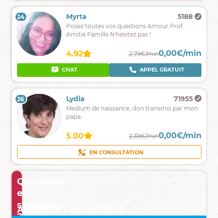
complaisance
Joshua
1169
Myrta
5188
24
23
Clair,
Posez toutes vos questions Amour Prof
concis
Amitié Famille N'hésitez pas !
et
surtout
0,00€/min
0,00€/min
4.62
4.92
1,90€/min
2,79€/min
sans
complaisance
CHAT
CHAT
APPEL GRATUIT
Angelique
7870
Lydia
71955
26
25
Toutes
Medium de naissance, don transmis par mon
mes
papa.
révélations
pour
0,00€/min
0,00€/min
4.94
5.00
2,39€/min
2,39€/min
connaitre
et
CHAT
APPEL GRATUIT
EN CONSULTATION
préparer
votre
avenir
Questions
en
suspens
AUSPICIA Festival 2026
?