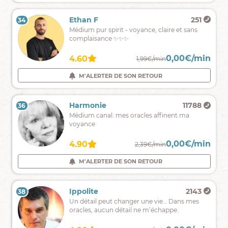
au
plus
Isabel
9284
Ethan F
251
34
33
profond
Je
Médium pur spirit - voyance, claire et sans
de
suis
complaisance ✨✨✨
vous-
Isabel
même.
Médium
0,00€/min
0,00€/min
5.00
4.60
2,49€/min
1,99€/min
sans
support.
M'ALERTER DE SON RETOUR
M'ALERTER DE SON RETOUR
De
retour
le
Crystall
595
Harmonie
11788
36
35
6
Ma
Médium canal: mes oracles affinent ma
août
mission
voyance
est
de
0,00€/min
0,00€/min
4.90
4.90
2,59€/min
2,39€/min
vous
aider
M'ALERTER DE SON RETOUR
M'ALERTER DE SON RETOUR
,
vous
éclairer,
Jessy
9486
Ippolite
2143
38
37
vous
Médium
Un détail peut changer une vie… Dans mes
guider
sans
oracles, aucun détail ne m’échappe.
support
spécialisée