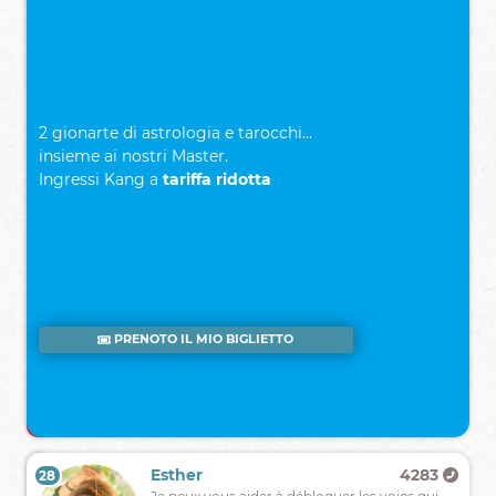
Ma
consultation
gratuite
:
2 gionarte di astrologia e tarocchi...
1
insieme ai nostri Master.
-
Ingressi Kang a
tariffa ridotta
Choisissez
votre
voyant
2
-
Cliquez
sur
PRENOTO IL MIO BIGLIETTO
APPEL
GRATUIT
F.A.Q
Florianne
3689
Esther
4283
28
27