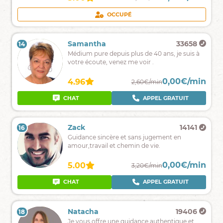
!
CHAT
OCCUPÉ
Elsa
4145
Samantha
33658
14
13
Spécialisée
Médium pure depuis plus de 40 ans, je suis à
Sentimental.
votre écoute, venez me voir .
Les
0,00€/min
0,00€/min
4.97
4.96
2,59€/min
2,60€/min
messages
de
CHAT
APPEL GRATUIT
CHAT
APPEL GRATUIT
votre
guide
en
Rosarya
9986
Zack
14141
16
15
clairaudience.
Je
Guidance sincère et sans jugement en
vous
amour,travail et chemin de vie.
mettrai
juste
0,00€/min
0,00€/min
4.91
5.00
1,90€/min
3,20€/min
devant
votre
CHAT
APPEL GRATUIT
CHAT
APPEL GRATUIT
chemin
révélateur
❤️
Gabsi
1992
Natacha
19406
18
17
Je
Je vous offre une guidance authentique et