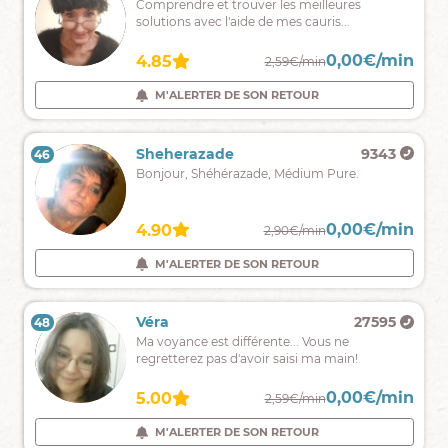
Adjaa,
Comprendre et trouver les meilleures
à
solutions avec l'aide de mes cauris...
votre
écoute
0,00€/min
0,00€/min
4.85
2,80€/min
2,59€/min
pour
toutes
M'ALERTER DE SON RETOUR
M'ALERTER DE SON RETOUR
vos
questions
sentimentales.
Thalia
3524
Sheherazade
9343
46
45
Besoin
Bonjour, Shéhérazade, Médium Pure.
de
lumière
?
0,00€/min
0,00€/min
4.90
4.90
2,39€/min
2,90€/min
Je
mets
M'ALERTER DE SON RETOUR
M'ALERTER DE SON RETOUR
mon
don
a
Mirra
3123
Véra
27595
48
47
votre
Mirra,
Ma voyance est différente... Vous ne
disposition.
medium
regretterez pas d'avoir saisi ma main!
pure
et
0,00€/min
0,00€/min
4.96
5.00
2,39€/min
2,59€/min
tarologue,
je
M'ALERTER DE SON RETOUR
M'ALERTER DE SON RETOUR
suis