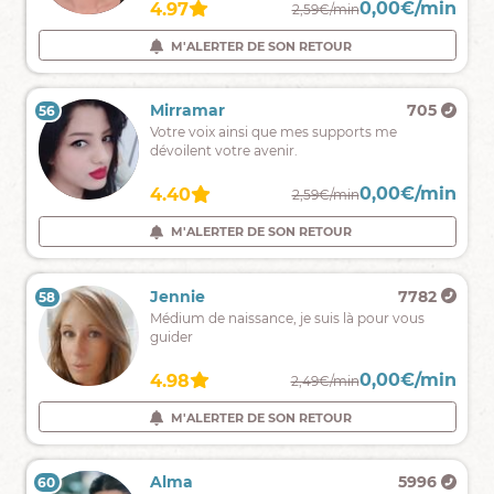
clairvoyante
force
0,00€/min
0,00€/min
4.90
4.97
2,39€/min
2,59€/min
et
du
auditive,
destin.
M'ALERTER DE SON RETOUR
M'ALERTER DE SON RETOUR
sincère,
sans
complaisance.
Emy
1688
Mirramar
705
56
55
Savoir
Votre voix ainsi que mes supports me
pour
dévoilent votre avenir.
avancer
0,00€/min
0,00€/min
4.90
4.40
2,39€/min
2,59€/min
M'ALERTER DE SON RETOUR
M'ALERTER DE SON RETOUR
Mateo
3926
Jennie
7782
58
57
✨Médium
Médium de naissance, je suis là pour vous
Spirit,
guider
je
vous
0,00€/min
0,00€/min
4.99
4.98
2,69€/min
2,49€/min
guiderai
dans
M'ALERTER DE SON RETOUR
M'ALERTER DE SON RETOUR
votre
chemin
de
Cyrina
4913
Alma
5996
60
59
vie.