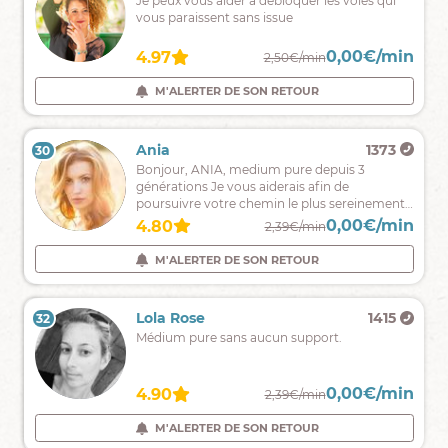
Médium,
Je peux vous aider à débloquer les voies qui
numérologue
vous paraissent sans issue
et
tarologue
0,00€/min
0,00€/min
4.88
4.97
3,20€/min
2,50€/min
CHAT
M'ALERTER DE SON RETOUR
Taina
9735
Ania
1373
29
30
decouvrez
Bonjour, ANIA, medium pure depuis 3
maintenant
générations Je vous aiderais afin de
ce
poursuivre votre chemin le plus sereinement
que
possible .a très vite !!
0,00€/min
0,00€/min
4.94
4.80
2,49€/min
2,39€/min
votre
avenir
M'ALERTER DE SON RETOUR
M'ALERTER DE SON RETOUR
vous
réserve
!
Maalcolm
4173
Lola Rose
1415
32
31
Je
Médium pure sans aucun support.
peux
vous
aider
0,00€/min
0,00€/min
4.93
4.90
2,00€/min
2,39€/min
à
vous
M'ALERTER DE SON RETOUR
M'ALERTER DE SON RETOUR
connaitre