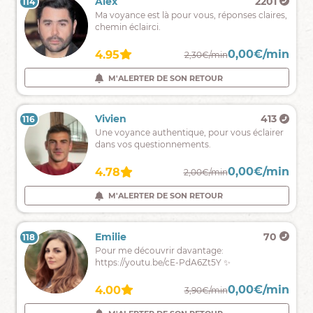
Shéra
90
Alex
2201
114
113
J'ai
Voyance
Ma voyance est là pour vous, réponses claires,
la
rapide,
chemin éclairci.
réponse.
sincère
et
0,00€/min
0,00€/min
5.00
4.95
2,39€/min
2,30€/min
surtout
sans
M'ALERTER DE SON RETOUR
M'ALERTER DE SON RETOUR
complaisance
❤
Celia
10
Vivien
413
116
115
Voyance
Une voyance authentique, pour vous éclairer
rapide
dans vos questionnements.
et
directe
0,00€/min
0,00€/min
4.00
4.78
2,50€/min
2,00€/min
M'ALERTER DE SON RETOUR
M'ALERTER DE SON RETOUR
Joana
905
Emilie
70
118
117
Absente
Pour me découvrir davantage:
du
https://youtu.be/cE-PdA6Zt5Y ✨
11
au
0,00€/min
0,00€/min
4.87
4.00
2,69€/min
3,90€/min
20
JUILLET