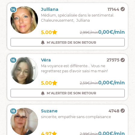
!
Elsa
4137
Julliana
17144
14
13
Spécialisée
Médium, spécialisée dans le sentimental.
Sentimental.
Chaleureusement, Julliana
Les
0,00€/min
0,00€/min
4.97
5.00
2,59€/min
2,99€/min
messages
de
M'ALERTER DE SON RETOUR
M'ALERTER DE SON RETOUR
votre
guide
en
Saya
7647
Véra
27575
16
15
clairaudience.
Je
Ma voyance est différente... Vous ne
suis
regretterez pas d'avoir saisi ma main!
Saya,
Medium
0,00€/min
0,00€/min
4.90
5.00
2,39€/min
2,59€/min
auditive,
tarologue
M'ALERTER DE SON RETOUR
M'ALERTER DE SON RETOUR
et
numérologue.
Gabsi
1992
Suzane
4748
18
17
Je
sincerite, empathie sans complaisance
suis
passeuse
de
0,00€/min
0,00€/min
4.88
4.97
2,50€/min
2,99€/min