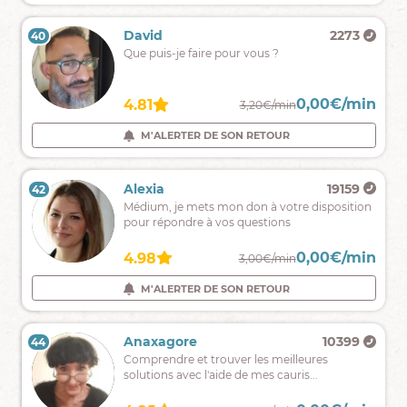
Natacha
19384
David
2273
40
39
Je
Que puis-je faire pour vous ?
vous
offre
une
0,00€/min
0,00€/min
4.97
4.81
2,39€/min
3,20€/min
guidance
authentique
M'ALERTER DE SON RETOUR
M'ALERTER DE SON RETOUR
et
bienveillante.
Giani
305
Alexia
19159
42
41
La
Médium, je mets mon don à votre disposition
porte
pour répondre à vos questions
du
changement
0,00€/min
0,00€/min
4.90
4.98
2,39€/min
3,00€/min
ne
peut
M'ALERTER DE SON RETOUR
M'ALERTER DE SON RETOUR
s'ouvrir
que
de
Adjaa
16
Anaxagore
10399
44
43
l'intérieur.
Adjaa,
Comprendre et trouver les meilleures
à
solutions avec l'aide de mes cauris...
votre
écoute