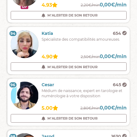
RÉPONSES
0,00€/min
0,00€/min
4.98
4.93
3,39€/min
2,20€/min
UP
IMMÉDIATES
⭐
M'ALERTER DE SON RETOUR
M'ALERTER DE SON RETOUR
SANS
COMPLAISANCE
Céleste
168
Katia
654
94
93
médium
Spécialiste des compatibilités amoureuses.
Clairevoyante,
Clairauditive
et
0,00€/min
0,00€/min
5.00
4.90
2,39€/min
2,50€/min
intuitive
M'ALERTER DE SON RETOUR
M'ALERTER DE SON RETOUR
Lyvia
453
Cesar
645
96
95
Bienvenus
Médium de naissance, expert en tarologie et
dans
numérologie à votre disposition
mon
Univers...
0,00€/min
0,00€/min
4.90
5.00
2,39€/min
2,80€/min
Affectueusement,
Lyvia
M'ALERTER DE SON RETOUR
M'ALERTER DE SON RETOUR
Karen
504
Jarod
1630
98
97