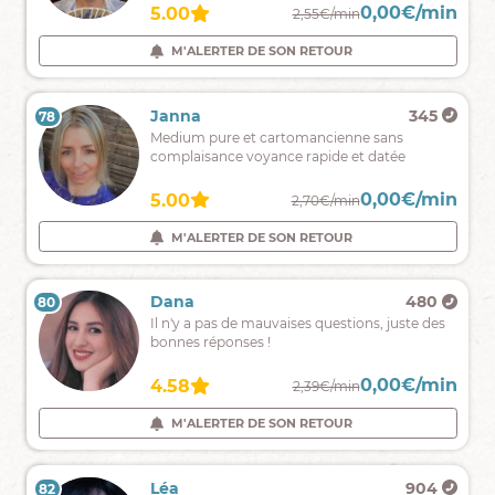
ou
0,00€/min
0,00€/min
5.00
5.00
3,00€/min
2,55€/min
sans
support
M'ALERTER DE SON RETOUR
M'ALERTER DE SON RETOUR
.oracle
des
anges,
Lila
287
Janna
345
78
77
Tarot
Je
Medium pure et cartomancienne sans
de
vous
complaisance voyance rapide et datée
Marseille
aide
.
à
0,00€/min
0,00€/min
4.60
5.00
3,30€/min
2,70€/min
prévoir
et
M'ALERTER DE SON RETOUR
M'ALERTER DE SON RETOUR
à
maitriser
votre
Zohra
269
Dana
480
80
79
vie
Médiumnité,
Il n'y a pas de mauvaises questions, juste des
affective
Flamme
bonnes réponses !
et
jumelle,
professionnelle.
lectures
0,00€/min
0,00€/min
5.00
4.58
2,60€/min
2,39€/min
d'âmes,
avec
M'ALERTER DE SON RETOUR
M'ALERTER DE SON RETOUR
ou
sans
support
Kalinda
995
Léa
904
82
81