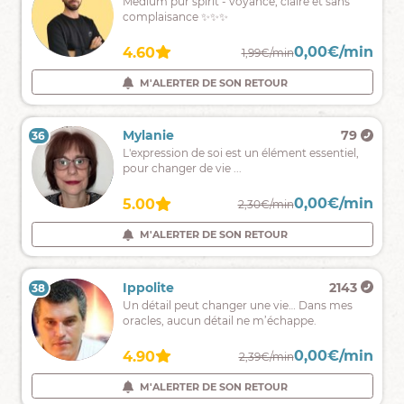
Quoi
Médium pur spirit - voyance, claire et sans
de
qu'il
complaisance ✨✨✨
vous-
arrive,
même.
crois
0,00€/min
0,00€/min
4.60
4.60
2,90€/min
1,99€/min
en
toi,
M'ALERTER DE SON RETOUR
M'ALERTER DE SON RETOUR
une
main
tendue
Crystall
595
Mylanie
79
36
35
vers
Ma
L'expression de soi est un élément essentiel,
l'autre
mission
pour changer de vie ...
pour
est
vous
de
guider
0,00€/min
0,00€/min
4.90
5.00
2,59€/min
2,30€/min
vous
aider
M'ALERTER DE SON RETOUR
M'ALERTER DE SON RETOUR
,
vous
éclairer,
Jessy
9486
Ippolite
2143
38
37
vous
Médium
Un détail peut changer une vie… Dans mes
guider
sans
oracles, aucun détail ne m’échappe.
support
spécialisée
0,00€/min
0,00€/min
4.99
4.90
2,79€/min
2,39€/min
en
domaine
M'ALERTER DE SON RETOUR
M'ALERTER DE SON RETOUR
affectif