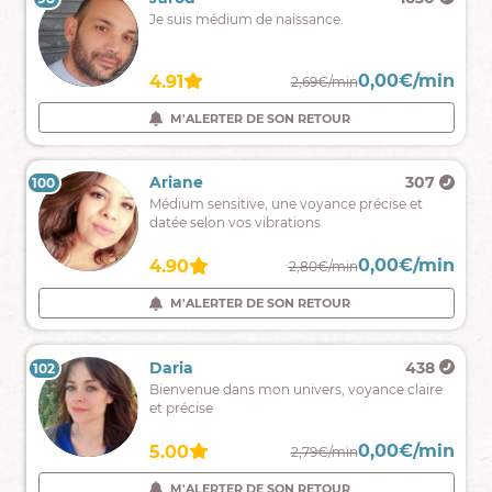
Je
Je suis médium de naissance.
me
prénomme
Karen,
0,00€/min
0,00€/min
5.00
4.91
2,20€/min
2,69€/min
je
suis
M'ALERTER DE SON RETOUR
M'ALERTER DE SON RETOUR
médium
pure
et
Kevin
832
Ariane
307
100
99
cartomancienne.
⭐️Voyant
Médium sensitive, une voyance précise et
Médium
datée selon vos vibrations
international
Expert
0,00€/min
0,00€/min
4.94
4.90
1,90€/min
2,80€/min
Sentimental,Retour,Evolution+Pro
M'ALERTER DE SON RETOUR
M'ALERTER DE SON RETOUR
Julien
3462
Daria
438
102
101
congès
Bienvenue dans mon univers, voyance claire
annuels
et précise
du.
24
0,00€/min
0,00€/min
5.00
5.00
2,69€/min
2,79€/min
juillet.
au.
M'ALERTER DE SON RETOUR
M'ALERTER DE SON RETOUR