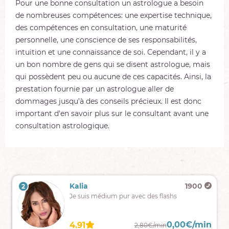
Pour une bonne consultation un astrologue a besoin
de nombreuses compétences: une expertise technique,
des compétences en consultation, une maturité
personnelle, une conscience de ses responsabilités,
intuition et une connaissance de soi. Cependant, il y a
un bon nombre de gens qui se disent astrologue, mais
qui possèdent peu ou aucune de ces capacités. Ainsi, la
prestation fournie par un astrologue aller de
dommages jusqu’à des conseils précieux. Il est donc
important d'en savoir plus sur le consultant avant une
consultation astrologique.
Doloressa
61
Kalia
1900
2
1
les
Je suis médium pur avec des flashs
coeurs
n'ont
pas
0,00€/min
0,00€/min
4.00
4.91
1,99€/min
2,80€/min