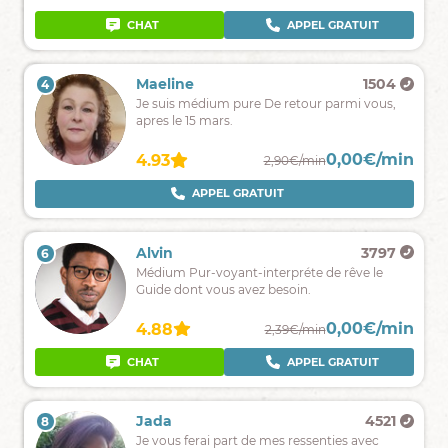
de
secrets
CHAT
APPEL GRATUIT
CHAT
APPEL GRATUIT
pour
moi
!
Maelle
5167
Maeline
1504
4
3
tout
Maelle
Je suis médium pure De retour parmi vous,
est
médium
apres le 15 mars.
possible
pure,
Je
0,00€/min
0,00€/min
4.89
4.93
2,90€/min
2,90€/min
suis
ici
CHAT
APPEL GRATUIT
APPEL GRATUIT
pour
vous
guider
Jade
1631
Alvin
3797
6
5
et
Médium
Médium Pur-voyant-interpréte de rêve le
éliminer
pure
Guide dont vous avez besoin.
tous
réagit
vos
aux
doutes
0,00€/min
0,00€/min
4.61
4.88
2,50€/min
2,39€/min
vibrations
de
CHAT
APPEL GRATUIT
CHAT
APPEL GRATUIT
votre
voix.
Zack
14129
Jada
4521
8
7
Guidance
Je vous ferai part de mes ressenties avec