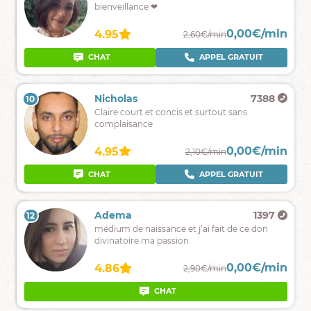
sincère
bienveillance ❤
et
sans
0,00€/min
0,00€/min
4.97
4.95
3,20€/min
2,60€/min
jugement
en
CHAT
CHAT
APPEL GRATUIT
amour,travail
et
chemin
Dayanna
1367
Nicholas
7388
10
9
de
La
Claire court et concis et surtout sans
vie.
voyance
complaisance
,
tel
0,00€/min
0,00€/min
4.34
4.95
2,90€/min
2,10€/min
un
souffle
CHAT
CHAT
APPEL GRATUIT
de
vent
,
Léonore
3284
Adema
1397
12
11
mumure
Plaine
médium de naissance et j’ai fait de ce don
les
Lune
divinatoire ma passion.
secrets
en
de
sagittaire
demain
0,00€/min
0,00€/min
4.62
4.86
2,80€/min
2,90€/min
le
31
CHAT
APPEL GRATUIT
CHAT
mai