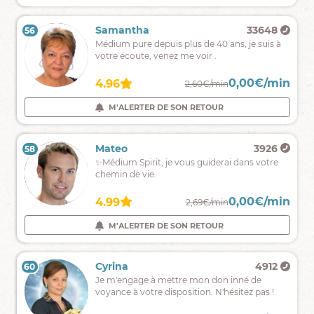
sans
complaisance.
Emy
1688
Samantha
33648
56
55
Savoir
Médium pure depuis plus de 40 ans, je suis à
pour
votre écoute, venez me voir .
avancer
0,00€/min
0,00€/min
4.90
4.96
2,39€/min
2,60€/min
M'ALERTER DE SON RETOUR
M'ALERTER DE SON RETOUR
Mirramar
705
Mateo
3926
58
57
Votre
✨Médium Spirit, je vous guiderai dans votre
voix
chemin de vie.
ainsi
que
0,00€/min
0,00€/min
4.40
4.99
2,59€/min
2,69€/min
mes
supports
M'ALERTER DE SON RETOUR
M'ALERTER DE SON RETOUR
me
dévoilent
votre
Jennie
7780
Cyrina
4912
60
59
avenir.
Médium
Je m'engage à mettre mon don inné de
de
voyance à votre disposition. N'hésitez pas !
naissance,