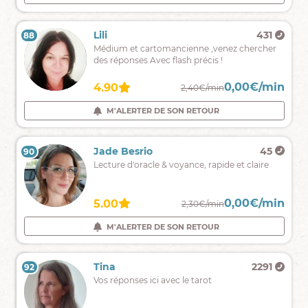
divinatoire
et
don
Clara
1630
Lili
431
88
87
de
Une
Médium et cartomancienne ,venez chercher
naissance
voyance
des réponses Avec flash précis !
mantique
sans
0,00€/min
0,00€/min
4.88
4.90
2,40€/min
2,40€/min
complaisance,
ni
M'ALERTER DE SON RETOUR
M'ALERTER DE SON RETOUR
jugement,
en
toute
Enaya
1457
Jade Besrio
45
89
90
bienveillance
Un
Lecture d'oracle & voyance, rapide et claire
simple
prénom
et
0,00€/min
0,00€/min
4.94
5.00
2,39€/min
2,30€/min
je
vous
M'ALERTER DE SON RETOUR
M'ALERTER DE SON RETOUR
dis
tout.
Elga
5033
Tina
2291
92
91
⭐
Vos réponses ici avec le tarot
MEDIUM
-