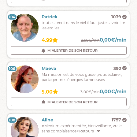
8
aoput
2026
Salomé
713
Patrick
1039
104
103
inclus.
Je
tout est ecrit dans le ciel il faut juste savoir lire
merci
suis
les etoiles
à
votre
0,00€/min
0,00€/min
4.78
4.99
2,25€/min
2,99€/min
écoute
et
M'ALERTER DE SON RETOUR
M'ALERTER DE SON RETOUR
je
répondrai
à
Esperance
578
Maeva
392
106
105
toutes
Je
Ma mission est de vous guider,vous éclairer,
vos
suis
partager mes énergies lumineuses
interrogations
à
!
votre
0,00€/min
0,00€/min
4.90
5.00
2,80€/min
3,00€/min
écoute
pour
M'ALERTER DE SON RETOUR
M'ALERTER DE SON RETOUR
répondre
à
toutes
Denka
507
Aline
1757
108
107
vos
Un
⭐Medium expérimentée, bienveillante, vraie,
questions.
regard
sans complaisance⭐Retours +❤
spirituel