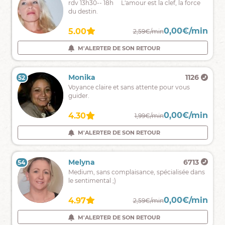
Réponses
rdv 13h30-- 18h L'amour est la clef, la force
directe.
rapides
du destin.
à
vos
0,00€/min
0,00€/min
4.85
5.00
2,40€/min
2,59€/min
questions
précises
M'ALERTER DE SON RETOUR
M'ALERTER DE SON RETOUR
grâce
à
ma
Rosarya
9985
Monika
1126
52
51
clairaudience
Je
Voyance claire et sans attente pour vous
vous
guider.
mettrai
juste
0,00€/min
0,00€/min
4.91
4.30
1,90€/min
1,99€/min
devant
votre
M'ALERTER DE SON RETOUR
M'ALERTER DE SON RETOUR
chemin
révélateur
❤️
Chrystel
1034
Melyna
6713
54
53
Médium
Medium, sans complaisance, spécialisée dans
de
le sentimental ;)
naissance
clairvoyante
0,00€/min
0,00€/min
4.90
4.97
2,39€/min
2,59€/min
et
auditive,
M'ALERTER DE SON RETOUR
M'ALERTER DE SON RETOUR
sincère,