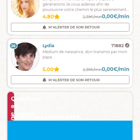
concis
générations Je vous aiderais afin de
et
poursuivre votre chemin le plus sereinement
surtout
possible .a très vite !!
0,00€/min
0,00€/min
4.70
4.80
1,90€/min
2,39€/min
sans
complaisance
M'ALERTER DE SON RETOUR
M'ALERTER DE SON RETOUR
Taina
9721
Lydia
71882
26
25
decouvrez
Medium de naissance, don transmis par mon
maintenant
papa.
ce
que
0,00€/min
0,00€/min
4.94
5.00
1,95€/min
2,39€/min
votre
avenir
M'ALERTER DE SON RETOUR
M'ALERTER DE SON RETOUR
vous
réserve
!
Questions
en
suspens
AUSPICIA Festival 2026
?
Ma