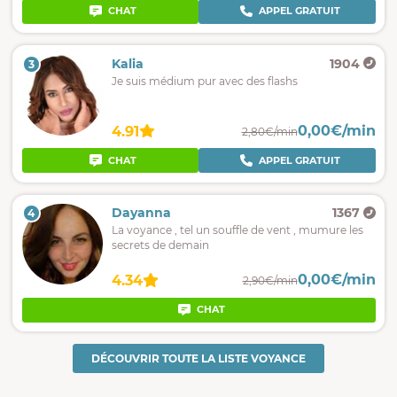
CHAT
APPEL GRATUIT
Kalia
1904
3
Je suis médium pur avec des flashs
0,00€/min
4.91
2,80€/min
CHAT
APPEL GRATUIT
Dayanna
1367
4
La voyance , tel un souffle de vent , mumure les
secrets de demain
0,00€/min
4.34
2,90€/min
CHAT
DÉCOUVRIR TOUTE LA LISTE VOYANCE