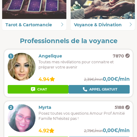
Tarot & Cartomancie
Voyance & Divination
Professionnels de la voyance
Angelique
7870
1
Toutes mes révélations pour connaitre et
préparer votre avenir
0,00€/min
4.94
2,39€/min
CHAT
APPEL GRATUIT
Myrta
5188
2
Posez toutes vos questions Amour Prof Amitié
Famille N'hésitez pas !
0,00€/min
4.92
2,79€/min